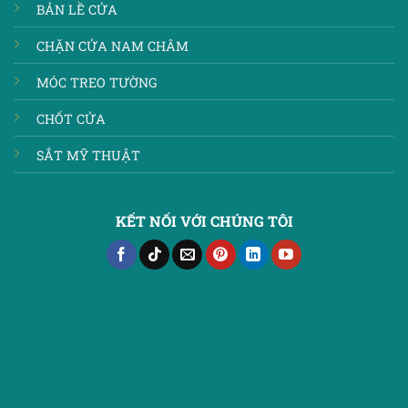
BẢN LỀ CỬA
CHẶN CỬA NAM CHÂM
MÓC TREO TƯỜNG
CHỐT CỬA
SẮT MỸ THUẬT
KẾT NỐI VỚI CHÚNG TÔI