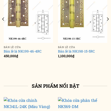
BẢN LỀ CỬA
BẢN LỀ CỬA
Bản lề lá NK199-46-4RC
Bản lề lá NK198-15-5RC
450,000
₫
1,100,000
₫
SẢN PHẨM NỔI BẬT