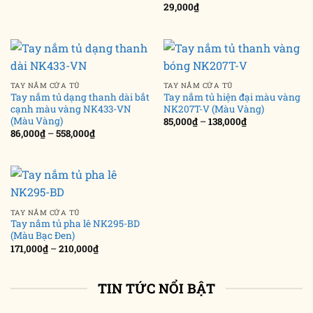
29,000
₫
TAY NẮM CỬA TỦ
TAY NẮM CỬA TỦ
Tay nắm tủ dạng thanh dài bắt
Tay nắm tủ hiện đại màu vàng
cạnh màu vàng NK433-VN
NK207T-V (Màu Vàng)
(Màu Vàng)
Khoảng
85,000
₫
–
138,000
₫
giá:
Khoảng
86,000
₫
–
558,000
₫
từ
giá:
85,000₫
từ
đến
86,000₫
138,000₫
đến
558,000₫
TAY NẮM CỬA TỦ
Tay nắm tủ pha lê NK295-BD
(Màu Bạc Đen)
Khoảng
171,000
₫
–
210,000
₫
giá:
từ
171,000₫
đến
TIN TỨC NỔI BẬT
210,000₫