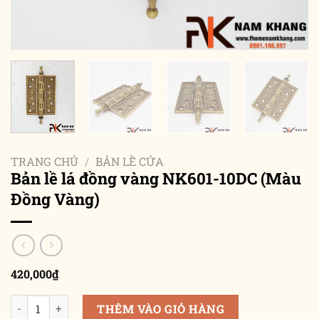
TRANG CHỦ
/
BẢN LỀ CỬA
Bản lề lá đồng vàng NK601-10DC (Màu
Đồng Vàng)
420,000
₫
Bản lề lá đồng vàng NK601-10DC (Màu Đồng Vàng) số lượng
THÊM VÀO GIỎ HÀNG