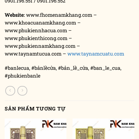
0901.196.551 / 0901.196.552
Website:
www.fhomenamkhang.com –
www.khoacuanamkhang.com –
www.phukiennhacua.com –
www.phukienthicong.com –
www.phukiennamkhang.com –
www.taynamtucua.com –
www.taynamcuatu.com
#banlecua, #bảnlềcửa, #bản_lề_cửa, #ban_le_cua,
#phukienbanle
SẢN PHẨM TƯƠNG TỰ