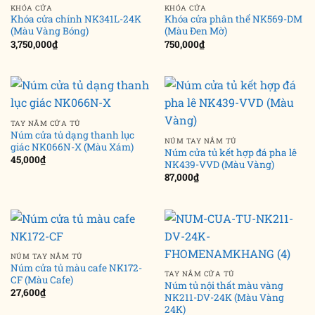
KHÓA CỬA
KHÓA CỬA
Khóa cửa chính NK341L-24K
Khóa cửa phân thể NK569-DM
(Màu Vàng Bóng)
(Màu Đen Mờ)
3,750,000
₫
750,000
₫
TAY NẮM CỬA TỦ
Núm cửa tủ dạng thanh lục
NÚM TAY NẮM TỦ
giác NK066N-X (Màu Xám)
Núm cửa tủ kết hợp đá pha lê
45,000
₫
NK439-VVD (Màu Vàng)
87,000
₫
NÚM TAY NẮM TỦ
Núm cửa tủ màu cafe NK172-
TAY NẮM CỬA TỦ
CF (Màu Cafe)
Núm tủ nội thất màu vàng
27,600
₫
NK211-DV-24K (Màu Vàng
24K)