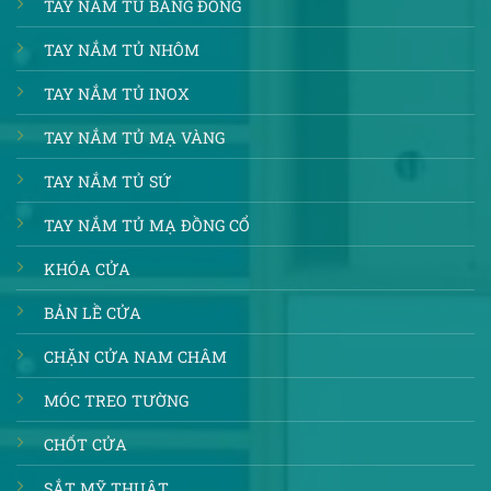
TAY NẮM TỦ BẰNG ĐỒNG
TAY NẮM TỦ NHÔM
TAY NẮM TỦ INOX
TAY NẮM TỦ MẠ VÀNG
TAY NẮM TỦ SỨ
TAY NẮM TỦ MẠ ĐỒNG CỔ
KHÓA CỬA
BẢN LỀ CỬA
CHẶN CỬA NAM CHÂM
MÓC TREO TƯỜNG
CHỐT CỬA
SẮT MỸ THUẬT