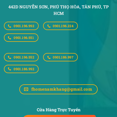
442D NGUYỄN SƠN, PHÚ THỌ HÒA,
TÂN PHÚ, TP
HCM
0901.196.992
0901.196.224
0901.196.551
0901.196.552
0901.186.997
0901.186.992
fhomenamkhang@gmail.com
Cửa Hàng Trực Tuyến