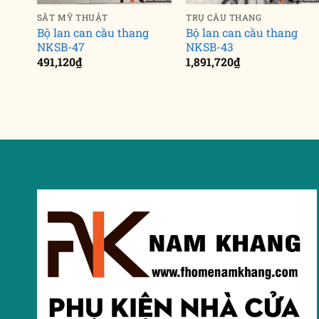
SẮT MỸ THUẬT
TRỤ CẦU THANG
Bộ lan can cầu thang
Bộ lan can cầu thang
NKSB-47
NKSB-43
491,120
₫
1,891,720
₫