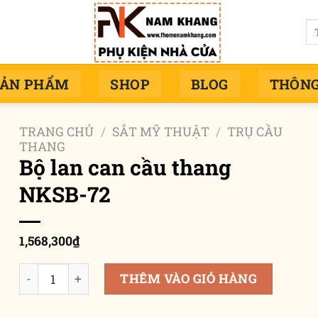
Tì
ki
SẢN PHẨM
SHOP
BLOG
THÔNG
TRANG CHỦ
/
SẮT MỸ THUẬT
/
TRỤ CẦU
THANG
Bộ lan can cầu thang
NKSB-72
1,568,300
₫
Bộ lan can cầu thang NKSB-72 số lượng
THÊM VÀO GIỎ HÀNG