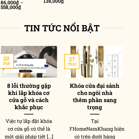
Khoảng
138,000
₫
86,000
₫
–
từ
giá:
Khoảng
558,000
₫
171,000₫
từ
giá:
đến
85,000₫
từ
210,000₫
đến
86,000₫
138,000₫
TIN TỨC NỔI BẬT
đến
558,000₫
20
27
2
Th8
Th12
Th
8 lỗi thường gặp
Khóa cửa đại sảnh
khi lắp khóa cơ
cho ngôi nhà
p
cửa gỗ và cách
thêm phần sang
khắc phục
trọng
Việc tự lắp đặt khóa
Tại
T
cơ cửa gỗ có thể là
FHomeNamKhang hiện
một giải pháp tiết [...]
có trên dưới hàng