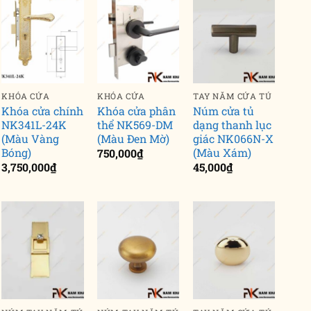
KHÓA CỬA
KHÓA CỬA
TAY NẮM CỬA TỦ
Khóa cửa chính
Khóa cửa phân
Núm cửa tủ
NK341L-24K
thể NK569-DM
dạng thanh lục
(Màu Vàng
(Màu Đen Mờ)
giác NK066N-X
Bóng)
(Màu Xám)
750,000
₫
3,750,000
₫
45,000
₫