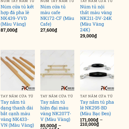
NÚM TAY NẮM TỦ
NÚM TAY NẮM TỦ
TAY NẮM CỬA TỦ
Núm cửa tủ kết
Núm cửa tủ
Núm tủ nội
hợp đá pha lê
màu cafe
thất màu vàng
NK439-VVD
NK172-CF (Màu
NK211-DV-24K
(Màu Vàng)
Cafe)
(Màu Vàng
24K)
87,000
₫
27,600
₫
29,000
₫
TAY NẮM CỬA TỦ
TAY NẮM CỬA TỦ
TAY NẮM CỬA TỦ
Tay nắm tủ
Tay nắm tủ
Tay nắm tủ pha
dạng thanh dài
hiện đại màu
lê NK295-BD
bắt cạnh màu
vàng NK207T-
(Màu Bạc Đen)
vàng NK433-
V (Màu Vàng)
171,000
₫
–
Khoảng
210,000
₫
VN (Màu Vàng)
85,000
₫
–
giá: