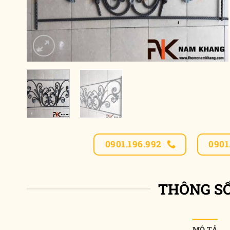
0901.196.992
0901
THÔNG S
MÔ TẢ