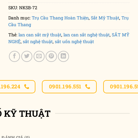
SKU:
NKSB-72
Danh mục:
Trụ Cầu Thang Hoàn Thiện
,
Sắt Mỹ Thuật
,
Trụ
Cầu Thang
Thẻ:
lan can sắt mỹ thuật
,
lan can sắt nghệ thuật
,
SẮT MỸ
NGHỆ
,
sắt nghệ thuật
,
sắt uốn nghệ thuật
.196.224
0901.196.551
0901.196.5
Ố KỸ THUẬT
ĐÁNH GIÁ (0)