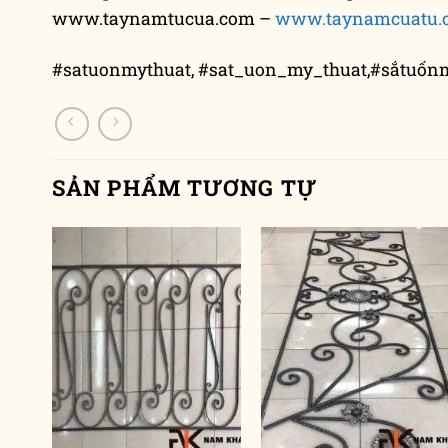
www.taynamtucua.com –
www.taynamcuatu.
#satuonmythuat, #sat_uon_my_thuat,#sắtuốnm
SẢN PHẨM TƯƠNG TỰ