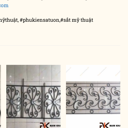
com
ỹthuật, #phukiensatuon,#sắt mỹ thuật