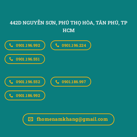
442D NGUYỄN SƠN, PHÚ THỌ HÒA,
TÂN PHÚ, TP
HCM
0901.196.992
0901.196.224
0901.196.551
0901.196.552
0901.186.997
0901.186.992
fhomenamkhang@gmail.com