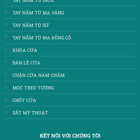
TAY NẮM TỦ INOX
TAY NẮM TỦ MẠ VÀNG
TAY NẮM TỦ SỨ
TAY NẮM TỦ MẠ ĐỒNG CỔ
KHÓA CỬA
BẢN LỀ CỬA
CHẶN CỬA NAM CHÂM
MÓC TREO TƯỜNG
CHỐT CỬA
SẮT MỸ THUẬT
KẾT NỐI VỚI CHÚNG TÔI