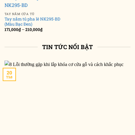
TAY NẮM CỬA TỦ
Tay nắm tủ pha lê NK295-BD
(Màu Bạc Đen)
Khoảng
171,000
₫
–
210,000
₫
giá:
từ
171,000₫
đến
TIN TỨC NỔI BẬT
210,000₫
20
Th8