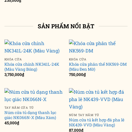
235,000
₫
SẢN PHẨM NỔI BẬT
KHÓA CỬA
KHÓA CỬA
Khóa cửa chính NK341L-24K
Khóa cửa phân thể NK569-DM
(Màu Vàng Bóng)
(Màu Đen Mờ)
3,750,000
₫
750,000
₫
TAY NẮM CỬA TỦ
Núm cửa tủ dạng thanh lục
NÚM TAY NẮM TỦ
giác NK066N-X (Màu Xám)
Núm cửa tủ kết hợp đá pha lê
45,000
₫
NK439-VVD (Màu Vàng)
87,000
₫