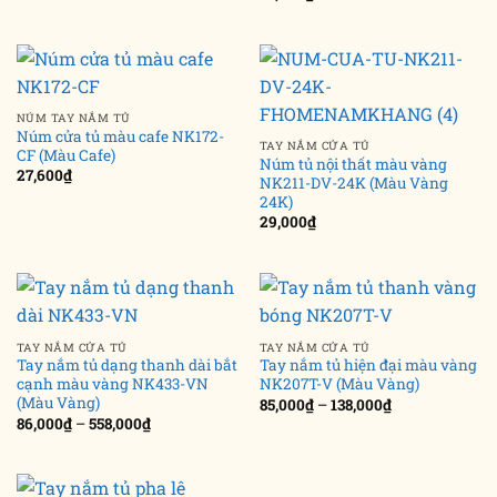
NÚM TAY NẮM TỦ
Núm cửa tủ màu cafe NK172-
TAY NẮM CỬA TỦ
CF (Màu Cafe)
Núm tủ nội thất màu vàng
27,600
₫
NK211-DV-24K (Màu Vàng
24K)
29,000
₫
TAY NẮM CỬA TỦ
TAY NẮM CỬA TỦ
Tay nắm tủ dạng thanh dài bắt
Tay nắm tủ hiện đại màu vàng
cạnh màu vàng NK433-VN
NK207T-V (Màu Vàng)
(Màu Vàng)
Khoảng
85,000
₫
–
138,000
₫
giá:
Khoảng
86,000
₫
–
558,000
₫
từ
giá:
85,000₫
từ
đến
86,000₫
138,000₫
đến
558,000₫