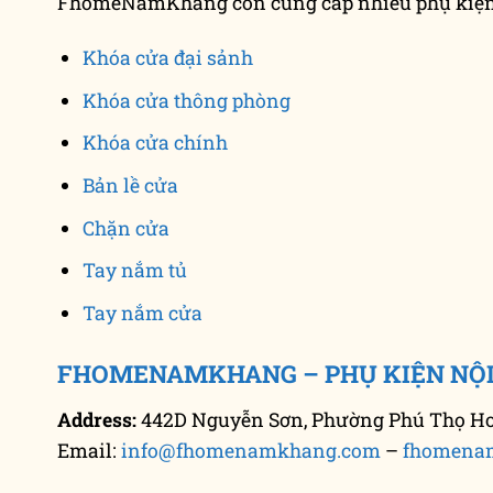
FhomeNamKhang còn cung cấp nhiều phụ kiện 
Khóa cửa đại sảnh
Khóa cửa thông phòng
Khóa cửa chính
Bản lề cửa
Chặn cửa
Tay nắm tủ
Tay nắm cửa
FHOMENAMKHANG – PHỤ KIỆN NỘI
Address:
442D Nguyễn Sơn, Phường Phú Thọ Hoà
Email:
info@fhomenamkhang.com
–
fhomena