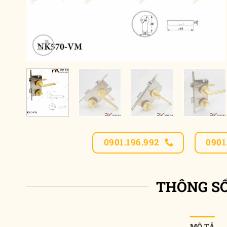
0901.196.992
0901
THÔNG S
MÔ TẢ