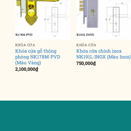
KHÓA CỬA
KHÓA CỬA
Khóa cửa gỗ thông
Khóa cửa chính inox
phòng NK178M-PVD
NK191L-INOX (Màu Inox)
(Màu Vàng)
750,000
₫
2,100,000
₫