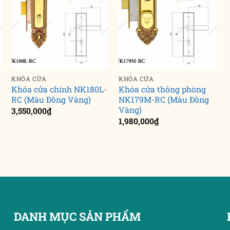
KHÓA CỬA
KHÓA CỬA
Khóa cửa chính NK180L-
Khóa cửa thông phòng
RC (Màu Đồng Vàng)
NK179M-RC (Màu Đồng
Vàng)
3,550,000
₫
1,980,000
₫
DANH MỤC SẢN PHẨM