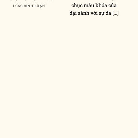
chục mẫu khóa cửa
1 CÁC BÌNH LUẬN
đại sảnh với sự đa [...]
KHÓA CỬA
KHÓA