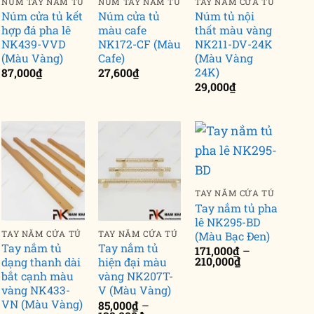
NÚM TAY NẮM TỦ
NÚM TAY NẮM TỦ
TAY NẮM CỬA TỦ
Núm cửa tủ kết
Núm cửa tủ
Núm tủ nội
hợp đá pha lê
màu cafe
thất màu vàng
NK439-VVD
NK172-CF (Màu
NK211-DV-24K
(Màu Vàng)
Cafe)
(Màu Vàng
24K)
87,000
₫
27,600
₫
29,000
₫
TAY NẮM CỬA TỦ
Tay nắm tủ pha
lê NK295-BD
(Màu Bạc Đen)
TAY NẮM CỬA TỦ
TAY NẮM CỬA TỦ
Tay nắm tủ
Tay nắm tủ
171,000
₫
–
Khoảng
210,000
₫
dạng thanh dài
hiện đại màu
giá:
bắt cạnh màu
vàng NK207T-
từ
vàng NK433-
V (Màu Vàng)
171,000₫
đến
VN (Màu Vàng)
85,000
₫
–
210,000₫