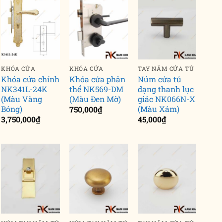
KHÓA CỬA
KHÓA CỬA
TAY NẮM CỬA TỦ
Khóa cửa chính
Khóa cửa phân
Núm cửa tủ
NK341L-24K
thể NK569-DM
dạng thanh lục
(Màu Vàng
(Màu Đen Mờ)
giác NK066N-X
Bóng)
(Màu Xám)
750,000
₫
3,750,000
₫
45,000
₫