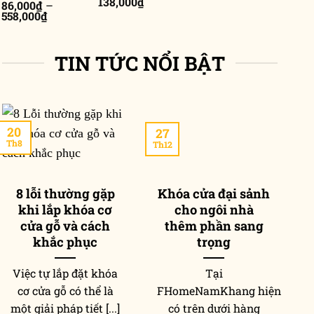
Khoảng
138,000
₫
86,000
₫
–
giá:
Khoảng
558,000
₫
từ
giá:
85,000₫
từ
đến
86,000₫
138,000₫
TIN TỨC NỔI BẬT
đến
558,000₫
20
27
2
Th8
Th12
Th
8 lỗi thường gặp
Khóa cửa đại sảnh
khi lắp khóa cơ
cho ngôi nhà
p
cửa gỗ và cách
thêm phần sang
khắc phục
trọng
Việc tự lắp đặt khóa
Tại
T
cơ cửa gỗ có thể là
FHomeNamKhang hiện
một giải pháp tiết [...]
có trên dưới hàng