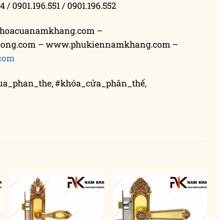
4 / 0901.196.551 / 0901.196.552
hoacuanamkhang.com –
cong.com – www.phukiennamkhang.com –
com
ua_phan_the, #khóa_cửa_phân_thể,