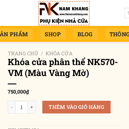
Tì
ki
SẢN PHẨM
SHOP
BLOG
THÔNG
TRANG CHỦ
/
KHÓA CỬA
Khóa cửa phân thể NK570-
VM (Màu Vàng Mờ)
750,000
₫
Khóa cửa phân thể NK570-VM (Màu Vàng Mờ) số lượn
THÊM VÀO GIỎ HÀNG