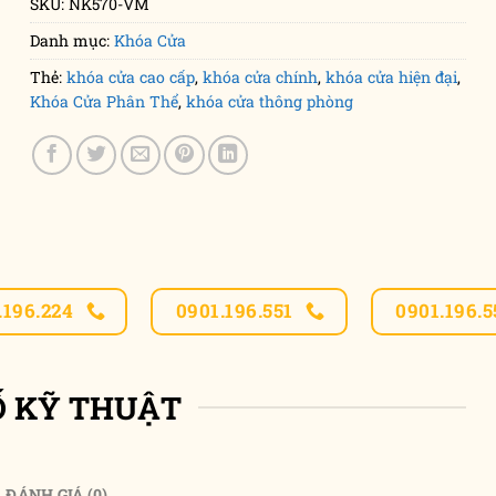
SKU:
NK570-VM
Danh mục:
Khóa Cửa
Thẻ:
khóa cửa cao cấp
,
khóa cửa chính
,
khóa cửa hiện đại
,
Khóa Cửa Phân Thể
,
khóa cửa thông phòng
.196.224
0901.196.551
0901.196.5
Ố KỸ THUẬT
ĐÁNH GIÁ (0)