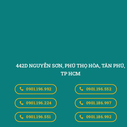
442D NGUYỄN SƠN, PHÚ THỌ HÒA,
TÂN PHÚ,
TP HCM
0901.196.992
0901.196.552
0901.196.224
0901.186.997
0901.196.551
0901.186.992