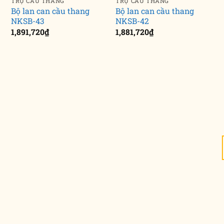
TRỤ CẦU THANG
TRỤ CẦU THANG
Bộ lan can cầu thang
Bộ lan can cầu thang
NKSB-43
NKSB-42
1,891,720
₫
1,881,720
₫
1
22
22
Th12
Th12
Khóa cửa cao cấp
Khóa cửa tay gạt
điểm sáng trong
tự tin chinh phục
thiết kế nội thất
nhiều không gian
cửa
sống