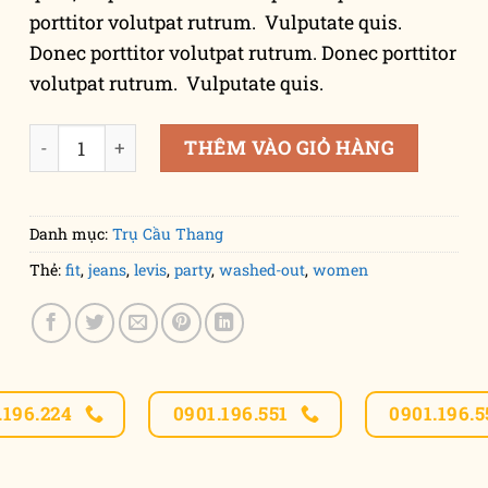
porttitor volutpat rutrum. Vulputate quis.
Donec porttitor volutpat rutrum. Donec porttitor
volutpat rutrum. Vulputate quis.
Lucy Slim Jeans Noisy May số lượng
THÊM VÀO GIỎ HÀNG
Danh mục:
Trụ Cầu Thang
Thẻ:
fit
,
jeans
,
levis
,
party
,
washed-out
,
women
.196.224
0901.196.551
0901.196.5