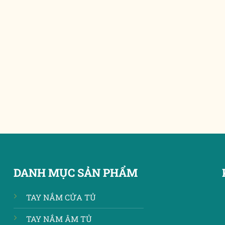
Khóa cửa nhà bạn có
Khóa cửa nhà bạn
thật sự an toàn hay
thuộc loại khóa như
không? bạn có chắc
thế nào? Khóa cửa
chắn không [...]
tay gạt có [...]
DANH MỤC SẢN PHẨM
TAY NẮM CỬA TỦ
TAY NẮM ÂM TỦ