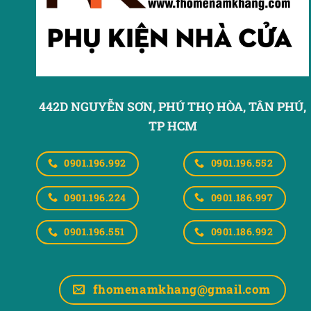
442D NGUYỄN SƠN, PHÚ THỌ HÒA,
TÂN PHÚ,
TP HCM
0901.196.992
0901.196.552
0901.196.224
0901.186.997
0901.196.551
0901.186.992
fhomenamkhang@gmail.com