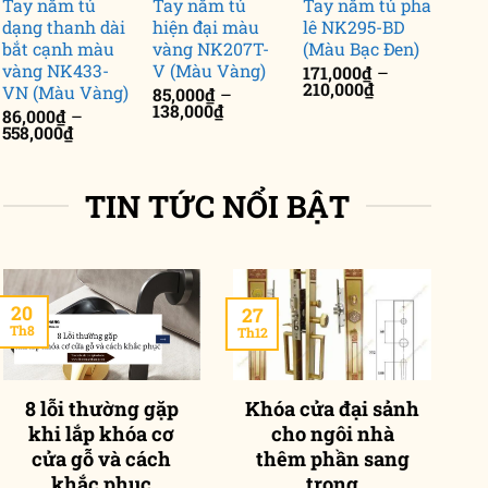
Tay nắm tủ
Tay nắm tủ
Tay nắm tủ pha
SẮT MỸ THUẬT
Bộ lan can cầu thang
dạng thanh dài
hiện đại màu
lê NK295-BD
NKSB-01 (Vật tư 1m)
bắt cạnh màu
vàng NK207T-
(Màu Bạc Đen)
,128,340
₫
vàng NK433-
V (Màu Vàng)
171,000
₫
–
Khoảng
210,000
₫
VN (Màu Vàng)
85,000
₫
–
giá:
Khoảng
138,000
₫
86,000
₫
–
từ
giá:
Khoảng
558,000
₫
171,000₫
từ
giá:
đến
85,000₫
từ
210,000₫
đến
86,000₫
138,000₫
TIN TỨC NỔI BẬT
đến
558,000₫
20
27
2
Th8
Th12
Th
8 lỗi thường gặp
Khóa cửa đại sảnh
khi lắp khóa cơ
cho ngôi nhà
p
cửa gỗ và cách
thêm phần sang
khắc phục
trọng