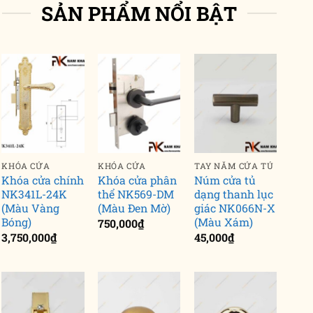
SẢN PHẨM NỔI BẬT
KHÓA CỬA
KHÓA CỬA
TAY NẮM CỬA TỦ
Khóa cửa chính
Khóa cửa phân
Núm cửa tủ
NK341L-24K
thể NK569-DM
dạng thanh lục
(Màu Vàng
(Màu Đen Mờ)
giác NK066N-X
Bóng)
(Màu Xám)
750,000
₫
3,750,000
₫
45,000
₫