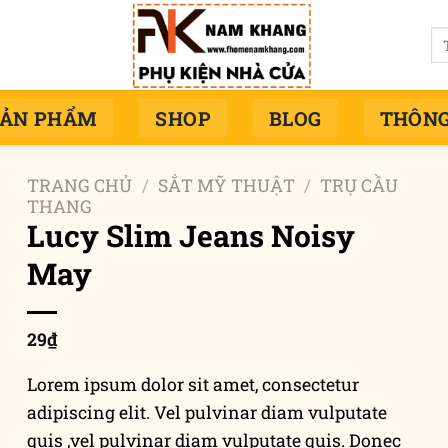
Tì
ki
SẢN PHẨM
SHOP
BLOG
THÔNG
TRANG CHỦ
/
SẮT MỸ THUẬT
/
TRỤ CẦU
THANG
Lucy Slim Jeans Noisy
May
29
₫
Lorem ipsum dolor sit amet, consectetur
adipiscing elit. Vel pulvinar diam vulputate
quis ,vel pulvinar diam vulputate quis. Donec