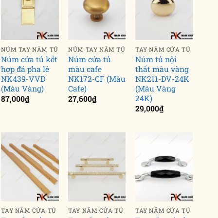
NÚM TAY NẮM TỦ
NÚM TAY NẮM TỦ
TAY NẮM CỬA TỦ
Núm cửa tủ kết
Núm cửa tủ
Núm tủ nội
hợp đá pha lê
màu cafe
thất màu vàng
NK439-VVD
NK172-CF (Màu
NK211-DV-24K
(Màu Vàng)
Cafe)
(Màu Vàng
24K)
87,000
₫
27,600
₫
29,000
₫
TAY NẮM CỬA TỦ
TAY NẮM CỬA TỦ
TAY NẮM CỬA TỦ