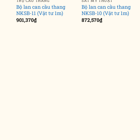
TRỤ CẦU THANG
SẮT MỸ THUẬT
Bộ lan can cầu thang
Bộ lan can cầu thang
NKSB-11 (Vật tư 1m)
NKSB-10 (Vật tư 1m)
901,370
₫
872,570
₫
22
22
Th12
Th12
Khi khóa cửa âm
Khóa cửa tay nắm
m
trở nên lạ lẫm
tròn nổi bật với
trong thiết kế nội
phong cách hiện
thất 2021
đại