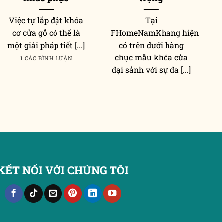
Việc tự lắp đặt khóa
Tại
T
cơ cửa gỗ có thể là
FHomeNamKhang hiện
một giải pháp tiết [...]
có trên dưới hàng
chục mẫu khóa cửa
1 CÁC BÌNH LUẬN
đại sảnh với sự đa [...]
KẾT NỐI VỚI CHÚNG TÔI