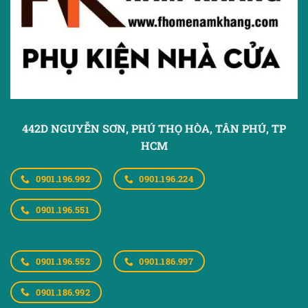
442D NGUYỄN SƠN, PHÚ THỌ HÒA,
TÂN PHÚ, TP
HCM
0901.196.992
0901.196.224
0901.196.551
0901.196.552
0901.186.997
0901.186.992