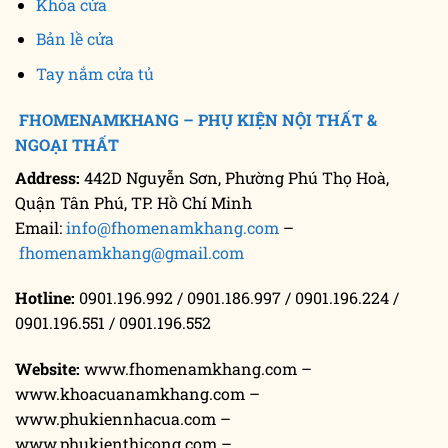
Khóa cửa
Bản lề cửa
Tay nắm cửa tủ
FHOMENAMKHANG – PHỤ KIỆN NỘI THẤT &
NGOẠI THẤT
Address:
442D Nguyễn Sơn, Phường Phú Thọ Hoà,
Quận Tân Phú, TP. Hồ Chí Minh
Email:
info@fhomenamkhang.com
–
fhomenamkhang@gmail.com
Hotline:
0901.196.992 / 0901.186.997 / 0901.196.224 /
0901.196.551 / 0901.196.552
Website:
www.fhomenamkhang.com –
www.khoacuanamkhang.com –
www.phukiennhacua.com –
www.phukienthicong.com –