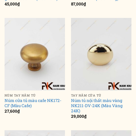
45,000
₫
87,000
₫
NÚM TAY NẮM TỦ
TAY NẮM CỬA TỦ
Núm cửa tủ màu cafe NK172-
Núm tủ nội thất màu vàng
CF (Màu Cafe)
NK211-DV-24K (Màu Vàng
24K)
27,600
₫
29,000
₫