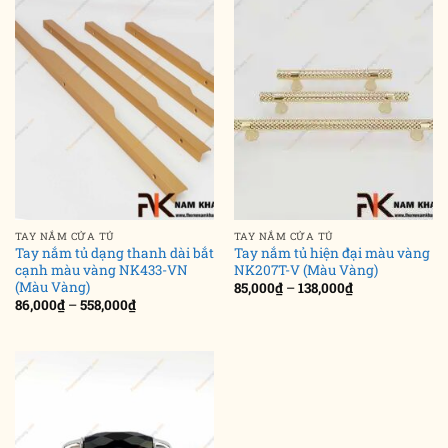
TAY NẮM CỬA TỦ
TAY NẮM CỬA TỦ
Tay nắm tủ dạng thanh dài bắt
Tay nắm tủ hiện đại màu vàng
cạnh màu vàng NK433-VN
NK207T-V (Màu Vàng)
(Màu Vàng)
Khoảng
85,000
₫
–
138,000
₫
giá:
Khoảng
86,000
₫
–
558,000
₫
từ
giá:
85,000₫
từ
đến
86,000₫
138,000₫
đến
558,000₫