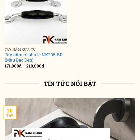
TAY NẮM CỬA TỦ
Tay nắm tủ pha lê NK295-BD
(Màu Bạc Đen)
Khoảng
171,000
₫
–
210,000
₫
giá:
từ
171,000₫
đến
TIN TỨC NỔI BẬT
210,000₫
20
Th8