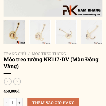
TRANG CHỦ
/
MÓC TREO TƯỜNG
Móc treo tường NK117-DV (Màu Đồng
Vàng)
460,000
₫
Móc treo tường NK117-DV (Màu Đồng Vàng) số lượng
THÊM VÀO GIỎ HÀNG