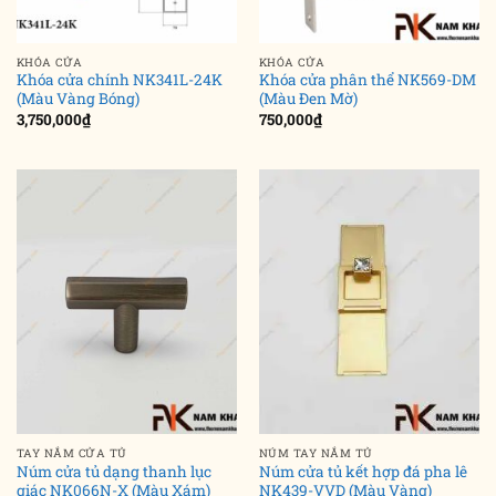
KHÓA CỬA
KHÓA CỬA
Khóa cửa chính NK341L-24K
Khóa cửa phân thể NK569-DM
(Màu Vàng Bóng)
(Màu Đen Mờ)
3,750,000
₫
750,000
₫
TAY NẮM CỬA TỦ
NÚM TAY NẮM TỦ
Núm cửa tủ dạng thanh lục
Núm cửa tủ kết hợp đá pha lê
giác NK066N-X (Màu Xám)
NK439-VVD (Màu Vàng)