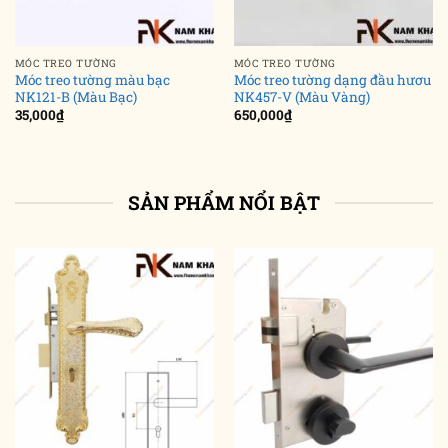
MÓC TREO TƯỜNG
MÓC TREO TƯỜNG
Móc treo tường màu bạc
Móc treo tường dạng đầu hươu
NK121-B (Màu Bạc)
NK457-V (Màu Vàng)
35,000
₫
650,000
₫
SẢN PHẨM NỔI BẬT