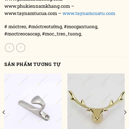
www.phukiennamkhang.com –
www.taynamtucua.com –
www.taynamcuatu.com
# móctreo, #móctreotường, #mocgantuong,
#moctreocaocap, #moc_treo_tuong,
SẢN PHẨM TƯƠNG TỰ