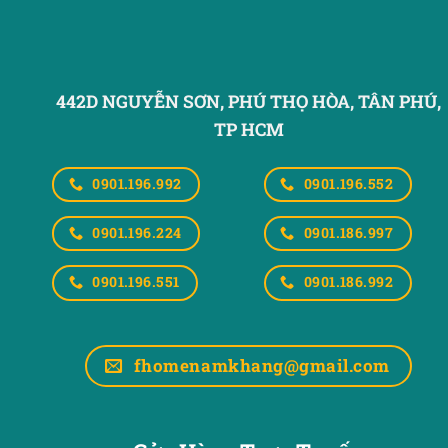
442D NGUYỄN SƠN, PHÚ THỌ HÒA,
TÂN PHÚ,
TP HCM
0901.196.992
0901.196.552
0901.196.224
0901.186.997
0901.196.551
0901.186.992
fhomenamkhang@gmail.com