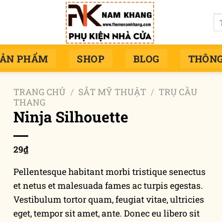
Tì
ki
SẢN PHẨM
SHOP
BLOG
THÔNG
TRANG CHỦ
/
SẮT MỸ THUẬT
/
TRỤ CẦU
THANG
Ninja Silhouette
29
₫
Pellentesque habitant morbi tristique senectus
et netus et malesuada fames ac turpis egestas.
Vestibulum tortor quam, feugiat vitae, ultricies
eget, tempor sit amet, ante. Donec eu libero sit