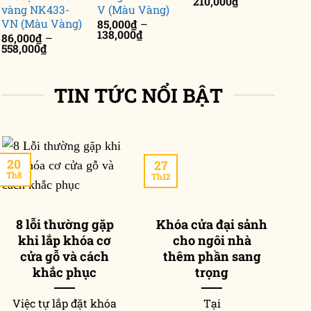
Khoảng
210,000
₫
vàng NK433-
V (Màu Vàng)
giá:
từ
VN (Màu Vàng)
85,000
₫
–
171,000₫
Khoảng
138,000
₫
86,000
₫
–
đến
giá:
Khoảng
558,000
₫
210,000₫
từ
giá:
85,000₫
từ
đến
86,000₫
138,000₫
TIN TỨC NỔI BẬT
đến
558,000₫
20
27
2
Th8
Th12
Th
8 lỗi thường gặp
Khóa cửa đại sảnh
khi lắp khóa cơ
cho ngôi nhà
p
cửa gỗ và cách
thêm phần sang
khắc phục
trọng
Việc tự lắp đặt khóa
Tại
T