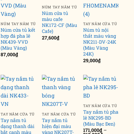
NKSB-09 (Vật tư 1m)
NKSB-13 (Vật tư 1m)
NKSB
NÚM TAY NẮM TỦ
860,570
₫
934,380
₫
1,70
Núm cửa tủ
màu cafe
NÚM TAY NẮM TỦ
TAY NẮM CỬA TỦ
NK172-CF (Màu
Núm cửa tủ kết
Núm tủ nội
Cafe)
hợp đá pha lê
thất màu vàng
27,600
₫
NK439-VVD
NK211-DV-24K
(Màu Vàng)
(Màu Vàng
24K)
87,000
₫
29,000
₫
TAY NẮM CỬA TỦ
Tay nắm tủ pha
TAY NẮM CỬA TỦ
TAY NẮM CỬA TỦ
lê NK295-BD
Tay nắm tủ
Tay nắm tủ
(Màu Bạc Đen)
dạng thanh dài
hiện đại màu
171,000
₫
–
bắt cạnh màu
vàng NK207T-