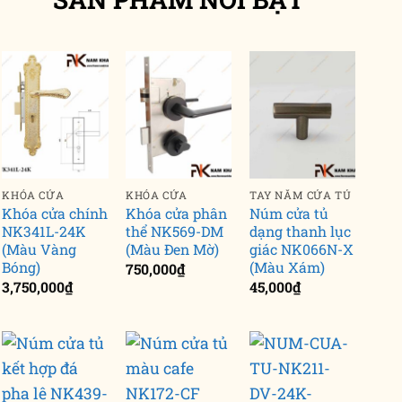
KHÓA CỬA
KHÓA CỬA
TAY NẮM CỬA TỦ
Khóa cửa chính
Khóa cửa phân
Núm cửa tủ
NK341L-24K
thể NK569-DM
dạng thanh lục
(Màu Vàng
(Màu Đen Mờ)
giác NK066N-X
Bóng)
(Màu Xám)
750,000
₫
3,750,000
₫
45,000
₫
SẮT MỸ THUẬT
SẮT MỸ THUẬT
TRỤ 
Bộ lan can cầu thang
Bộ lan can cầu thang
Bộ l