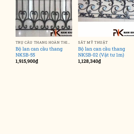
TRỤ CẦU THANG HOÀN THIỆN
SẮT MỸ THUẬT
Bộ lan can cầu thang
Bộ lan can cầu thang
NKSB-55
NKSB-02 (Vật tư 1m)
1,915,900
₫
1,128,340
₫