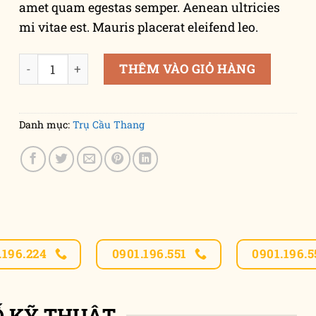
amet quam egestas semper. Aenean ultricies
mi vitae est. Mauris placerat eleifend leo.
Ninja Silhouette số lượng
THÊM VÀO GIỎ HÀNG
Danh mục:
Trụ Cầu Thang
.196.224
0901.196.551
0901.196.5
Ố KỸ THUẬT