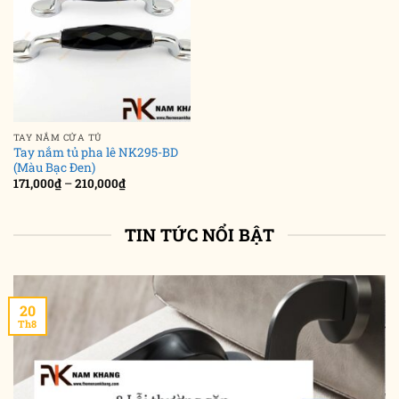
TAY NẮM CỬA TỦ
Tay nắm tủ pha lê NK295-BD
(Màu Bạc Đen)
Khoảng
171,000
₫
–
210,000
₫
giá:
từ
171,000₫
đến
TIN TỨC NỔI BẬT
210,000₫
20
Th8