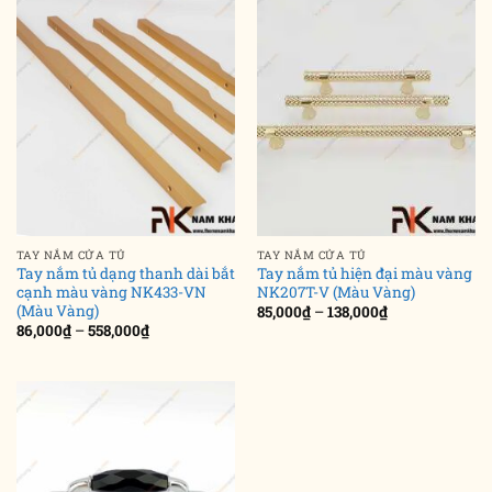
TAY NẮM CỬA TỦ
TAY NẮM CỬA TỦ
Tay nắm tủ dạng thanh dài bắt
Tay nắm tủ hiện đại màu vàng
cạnh màu vàng NK433-VN
NK207T-V (Màu Vàng)
(Màu Vàng)
Khoảng
85,000
₫
–
138,000
₫
giá:
Khoảng
86,000
₫
–
558,000
₫
từ
giá:
85,000₫
từ
đến
86,000₫
138,000₫
đến
558,000₫