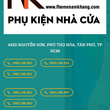
442D NGUYỄN SƠN, PHÚ THỌ HÒA,
TÂN PHÚ, TP
HCM
0901.196.992
0901.196.224
0901.196.551
0901.196.552
0901.186.997
0901.186.992