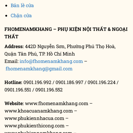
Bản lề cửa
Chặn cửa
FHOMENAMKHANG – PHỤ KIỆN NỘI THẤT & NGOẠI
THẤT
Address:
442D Nguyễn Sơn, Phường Phú Thọ Hoà,
Quận Tân Phú, TP. Hồ Chí Minh
Email:
info@fhomenamkhang.com
–
fhomenamkhang@gmail.com
Hotline:
0901.196.992 / 0901.186.997 / 0901.196.224 /
0901.196.551 / 0901.196.552
Website:
www.fhomenamkhang.com –
www.khoacuanamkhang.com –
www.phukiennhacua.com –
www.phukienthicong.com –
www.phukiennamkhang.com –