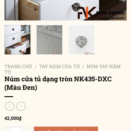
TRANG CHỦ
/
TAY NẮM CỬA TỦ
/
NÚM TAY NẮM
TỦ
Núm cửa tủ dạng tròn NK435-DXC
(Màu Đen)
42,000
₫
Núm cửa tủ dạng tròn NK435-DXC (Màu Đen) số lượng