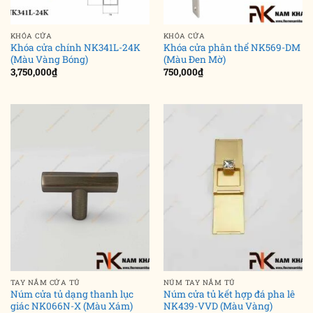
KHÓA CỬA
KHÓA CỬA
Khóa cửa chính NK341L-24K
Khóa cửa phân thể NK569-DM
(Màu Vàng Bóng)
(Màu Đen Mờ)
3,750,000
₫
750,000
₫
TAY NẮM CỬA TỦ
NÚM TAY NẮM TỦ
Núm cửa tủ dạng thanh lục
Núm cửa tủ kết hợp đá pha lê
giác NK066N-X (Màu Xám)
NK439-VVD (Màu Vàng)