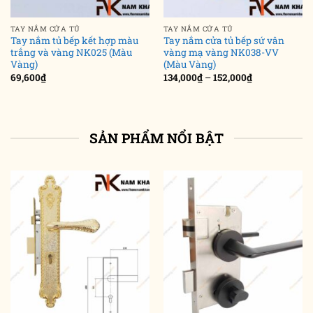
TAY NẮM CỬA TỦ
TAY NẮM CỬA TỦ
Tay nắm tủ bếp kết hợp màu
Tay nắm cửa tủ bếp sứ vân
trắng và vàng NK025 (Màu
vàng mạ vàng NK038-VV
Vàng)
(Màu Vàng)
Khoảng
69,600
₫
134,000
₫
–
152,000
₫
giá:
từ
134,000₫
đến
152,000₫
SẢN PHẨM NỔI BẬT