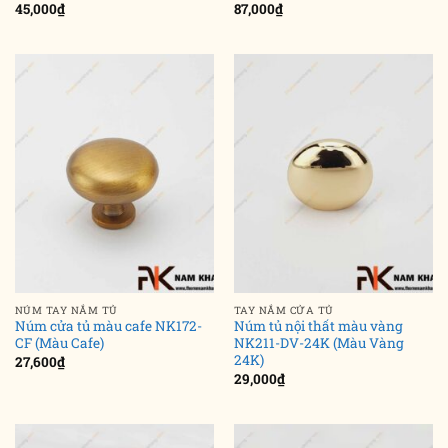
45,000
₫
87,000
₫
NÚM TAY NẮM TỦ
TAY NẮM CỬA TỦ
Núm cửa tủ màu cafe NK172-
Núm tủ nội thất màu vàng
CF (Màu Cafe)
NK211-DV-24K (Màu Vàng
24K)
27,600
₫
29,000
₫