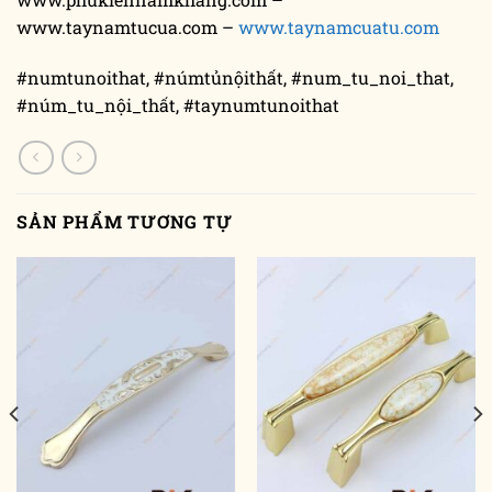
www.taynamtucua.com –
www.taynamcuatu.com
#numtunoithat, #númtủnộithất, #num_tu_noi_that,
#núm_tu_nội_thất, #taynumtunoithat
SẢN PHẨM TƯƠNG TỰ