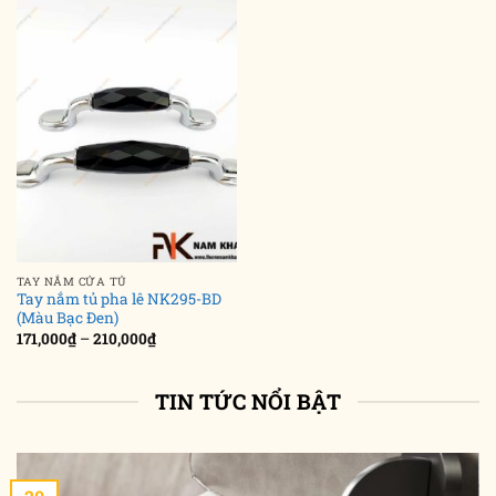
đến
558,000₫
TAY NẮM CỬA TỦ
Tay nắm tủ pha lê NK295-BD
(Màu Bạc Đen)
Khoảng
171,000
₫
–
210,000
₫
giá:
từ
171,000₫
đến
TIN TỨC NỔI BẬT
210,000₫