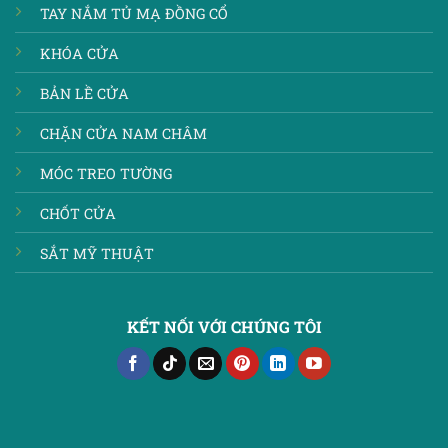
TAY NẮM TỦ MẠ ĐỒNG CỔ
KHÓA CỬA
BẢN LỀ CỬA
CHẶN CỬA NAM CHÂM
MÓC TREO TƯỜNG
CHỐT CỬA
SẮT MỸ THUẬT
KẾT NỐI VỚI CHÚNG TÔI