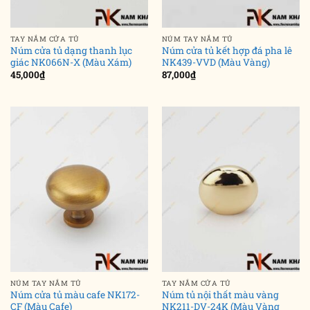
TAY NẮM CỬA TỦ
NÚM TAY NẮM TỦ
Núm cửa tủ dạng thanh lục
Núm cửa tủ kết hợp đá pha lê
giác NK066N-X (Màu Xám)
NK439-VVD (Màu Vàng)
45,000
₫
87,000
₫
NÚM TAY NẮM TỦ
TAY NẮM CỬA TỦ
Núm cửa tủ màu cafe NK172-
Núm tủ nội thất màu vàng
CF (Màu Cafe)
NK211-DV-24K (Màu Vàng