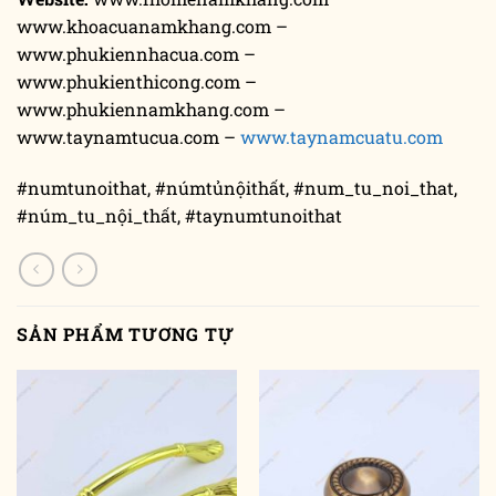
www.khoacuanamkhang.com –
www.phukiennhacua.com –
www.phukienthicong.com –
www.phukiennamkhang.com –
www.taynamtucua.com –
www.taynamcuatu.com
#numtunoithat, #númtủnộithất, #num_tu_noi_that,
#núm_tu_nội_thất, #taynumtunoithat
SẢN PHẨM TƯƠNG TỰ