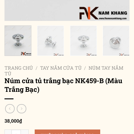
TRANG CHỦ
/
TAY NẮM CỬA TỦ
/
NÚM TAY NẮM
TỦ
Núm cửa tủ trắng bạc NK459-B (Màu
Trắng Bạc)
38,000
₫
Núm cửa tủ trắng bạc NK459-B (Màu Trắng Bạc) số lượng