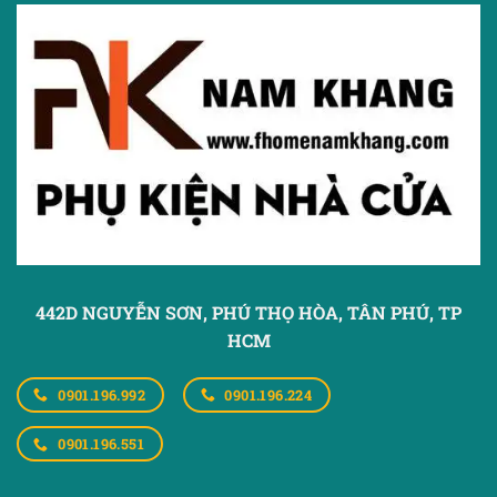
442D NGUYỄN SƠN, PHÚ THỌ HÒA,
TÂN PHÚ, TP
HCM
0901.196.992
0901.196.224
0901.196.551