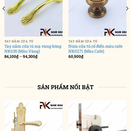
TAY NẮM CỬA TỦ
TAY NẮM CỬA TỦ
Tay nắm cửa tủ mạ vàng bóng
Núm cửa tủ cổ điển màu cafe
NK035 (Màu Vàng)
NK0271 (Màu Cafe)
Khoảng
84,100
₫
–
94,300
₫
60,900
₫
giá:
từ
84,100₫
đến
94,300₫
SẢN PHẨM NỔI BẬT