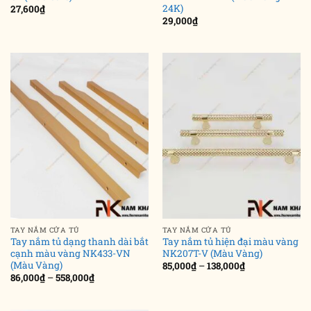
24K)
27,600
₫
29,000
₫
TAY NẮM CỬA TỦ
TAY NẮM CỬA TỦ
Tay nắm tủ dạng thanh dài bắt
Tay nắm tủ hiện đại màu vàng
cạnh màu vàng NK433-VN
NK207T-V (Màu Vàng)
(Màu Vàng)
Khoảng
85,000
₫
–
138,000
₫
giá:
Khoảng
86,000
₫
–
558,000
₫
từ
giá:
85,000₫
từ
đến
86,000₫
138,000₫