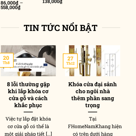
Khoảng
138,000
₫
86,000
₫
–
từ
giá:
Khoảng
558,000
₫
171,000₫
từ
giá:
đến
85,000₫
từ
210,000₫
đến
86,000₫
138,000₫
TIN TỨC NỔI BẬT
đến
558,000₫
20
27
2
Th8
Th12
Th
8 lỗi thường gặp
Khóa cửa đại sảnh
khi lắp khóa cơ
cho ngôi nhà
p
cửa gỗ và cách
thêm phần sang
khắc phục
trọng
Việc tự lắp đặt khóa
Tại
T
cơ cửa gỗ có thể là
FHomeNamKhang hiện
một giải pháp tiết [...]
có trên dưới hàng