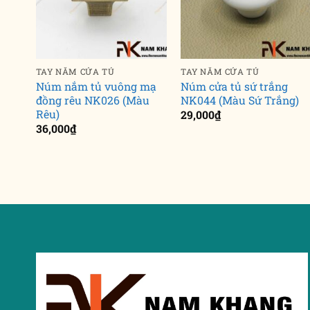
TAY NẮM CỬA TỦ
TAY NẮM CỬA TỦ
Núm nắm tủ vuông mạ
Núm cửa tủ sứ trắng
đồng rêu NK026 (Màu
NK044 (Màu Sứ Trắng)
Rêu)
29,000
₫
36,000
₫