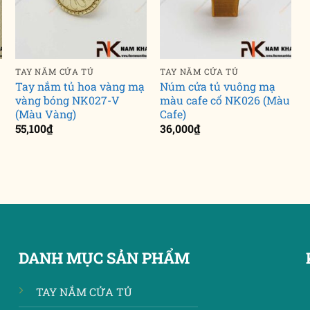
TAY NẮM CỬA TỦ
TAY NẮM CỬA TỦ
Tay nắm tủ hoa vàng mạ
Núm cửa tủ vuông mạ
vàng bóng NK027-V
màu cafe cổ NK026 (Màu
(Màu Vàng)
Cafe)
55,100
₫
36,000
₫
DANH MỤC SẢN PHẨM
TAY NẮM CỬA TỦ