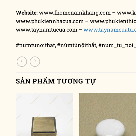
Website:
www.fhomenamkhang.com – www.k
www.phukiennhacua.com – www.phukienthi
www.taynamtucua.com –
www.taynamcuatu.
#numtunoithat, #númtủnộithất, #num_tu_noi_
SẢN PHẨM TƯƠNG TỰ