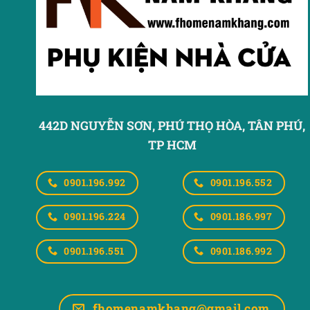
442D NGUYỄN SƠN, PHÚ THỌ HÒA,
TÂN PHÚ,
TP HCM
0901.196.992
0901.196.552
0901.196.224
0901.186.997
0901.196.551
0901.186.992
fhomenamkhang@gmail.com