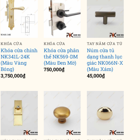
KHÓA CỬA
KHÓA CỬA
TAY NẮM CỬA TỦ
Khóa cửa chính
Khóa cửa phân
Núm cửa tủ
NK341L-24K
thể NK569-DM
dạng thanh lục
(Màu Vàng
(Màu Đen Mờ)
giác NK066N-X
Bóng)
(Màu Xám)
750,000
₫
3,750,000
₫
45,000
₫