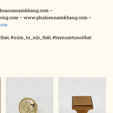
hoacuanamkhang.com –
cong.com – www.phukiennamkhang.com –
com
that, #núm_tu_nội_thất, #taynumtunoithat