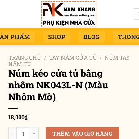
Tì
ki
SẢN PHẨM
SHOP
BLOG
THÔNG
TRANG CHỦ
/
TAY NẮM CỬA TỦ
/
NÚM TAY
NẮM TỦ
Núm kéo cửa tủ bằng
nhôm NK043L-N (Màu
Nhôm Mờ)
18,000
₫
Núm kéo cửa tủ bằng nhôm NK043L-N (Màu Nhôm Mờ) 
THÊM VÀO GIỎ HÀNG