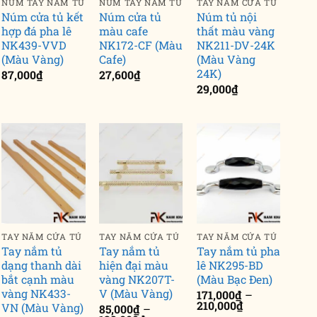
NÚM TAY NẮM TỦ
NÚM TAY NẮM TỦ
TAY NẮM CỬA TỦ
Núm cửa tủ kết
Núm cửa tủ
Núm tủ nội
hợp đá pha lê
màu cafe
thất màu vàng
NK439-VVD
NK172-CF (Màu
NK211-DV-24K
(Màu Vàng)
Cafe)
(Màu Vàng
24K)
87,000
₫
27,600
₫
29,000
₫
TAY NẮM CỬA TỦ
TAY NẮM CỬA TỦ
TAY NẮM CỬA TỦ
Tay nắm tủ
Tay nắm tủ
Tay nắm tủ pha
dạng thanh dài
hiện đại màu
lê NK295-BD
bắt cạnh màu
vàng NK207T-
(Màu Bạc Đen)
vàng NK433-
V (Màu Vàng)
171,000
₫
–
Khoảng
210,000
₫
VN (Màu Vàng)
85,000
₫
–
giá: