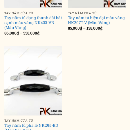
TAY NẮM CỬA TỦ
TAY NẮM CỬA TỦ
Tay nắm tủ dạng thanh dài bắt
Tay nắm tủ hiện đại màu vàng
cạnh màu vàng NK433-VN
NK207T-V (Màu Vàng)
(Màu Vàng)
Khoảng
85,000
₫
–
138,000
₫
giá:
Khoảng
86,000
₫
–
558,000
₫
từ
giá:
85,000₫
từ
đến
86,000₫
138,000₫
đến
558,000₫
TAY NẮM CỬA TỦ
Tay nắm tủ pha lê NK295-BD