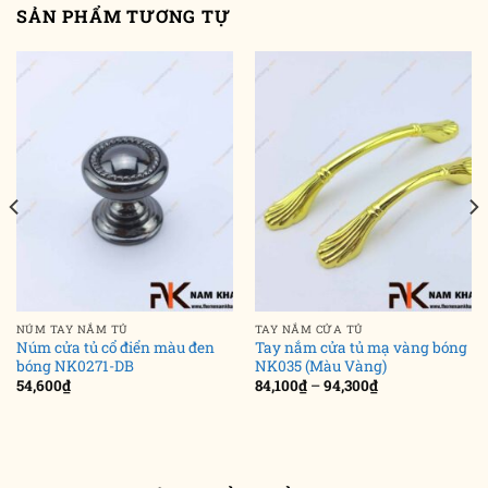
SẢN PHẨM TƯƠNG TỰ
NÚM TAY NẮM TỦ
TAY NẮM CỬA TỦ
Núm cửa tủ cổ điển màu đen
Tay nắm cửa tủ mạ vàng bóng
bóng NK0271-DB
NK035 (Màu Vàng)
Khoảng
54,600
₫
84,100
₫
–
94,300
₫
giá:
từ
84,100₫
đến
94,300₫