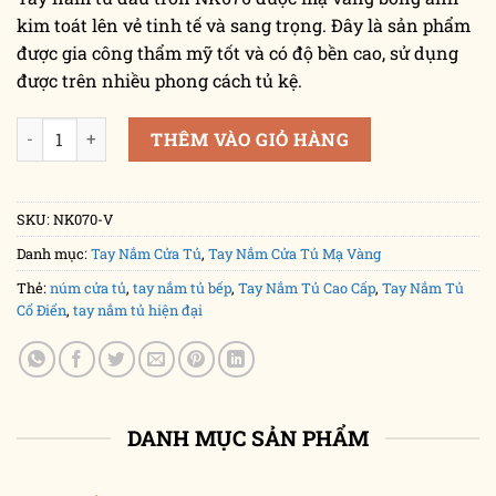
kim toát lên vẻ tinh tế và sang trọng. Đây là sản phẩm
được gia công thẩm mỹ tốt và có độ bền cao, sử dụng
được trên nhiều phong cách tủ kệ.
Núm nắm tủ lá nho NK070-V (Màu Vàng) số lượng
THÊM VÀO GIỎ HÀNG
SKU:
NK070-V
Danh mục:
Tay Nắm Cửa Tủ
,
Tay Nắm Cửa Tủ Mạ Vàng
Thẻ:
núm cửa tủ
,
tay nắm tủ bếp
,
Tay Nắm Tủ Cao Cấp
,
Tay Nắm Tủ
Cổ Điển
,
tay nắm tủ hiện đại
DANH MỤC SẢN PHẨM