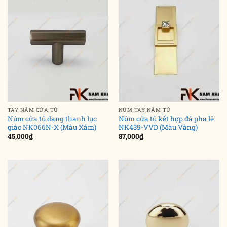
TAY NẮM CỬA TỦ
NÚM TAY NẮM TỦ
Núm cửa tủ dạng thanh lục
Núm cửa tủ kết hợp đá pha lê
giác NK066N-X (Màu Xám)
NK439-VVD (Màu Vàng)
45,000
₫
87,000
₫