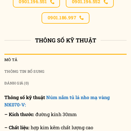
0901.196.551
0901.196.552
0901.186.997
THÔNG SỐ KỸ THUẬT
MÔ TẢ
THÔNG TIN BỔ SUNG
ĐÁNH GIÁ (0)
Thông số kỹ thuật
Núm nắm tủ lá nho mạ vàng
NK070-V:
– Kích thước:
đường kính 30mm
– Chất liệu:
hợp kim kẽm chất lượng cao