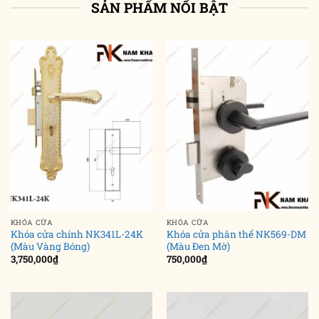
SẢN PHẨM NỔI BẬT
KHÓA CỬA
KHÓA CỬA
Khóa cửa chính NK341L-24K
Khóa cửa phân thể NK569-DM
(Màu Vàng Bóng)
(Màu Đen Mờ)
3,750,000
₫
750,000
₫