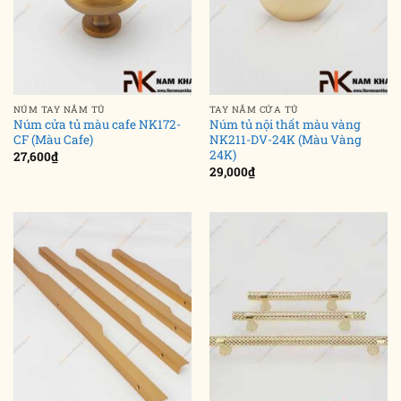
NÚM TAY NẮM TỦ
TAY NẮM CỬA TỦ
Núm cửa tủ màu cafe NK172-
Núm tủ nội thất màu vàng
CF (Màu Cafe)
NK211-DV-24K (Màu Vàng
24K)
27,600
₫
29,000
₫