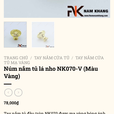
TRANG CHỦ
/
TAY NẮM CỬA TỦ
/
TAY NẮM CỬA
TỦ MẠ VÀNG
Núm nắm tủ lá nho NK070-V (Màu
Vàng)
78,000
₫
Tay nắm tủ đầu tròn NK070 được mạ vàng bóng ánh