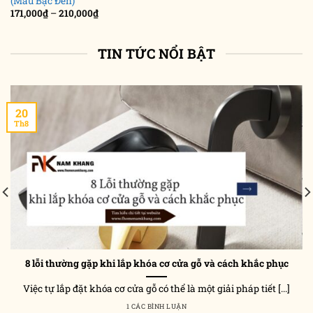
(Màu Bạc Đen)
Khoảng
171,000
₫
–
210,000
₫
giá:
từ
171,000₫
đến
TIN TỨC NỔI BẬT
210,000₫
20
Th8
8 lỗi thường gặp khi lắp khóa cơ cửa gỗ và cách khắc phục
Việc tự lắp đặt khóa cơ cửa gỗ có thể là một giải pháp tiết [...]
1 CÁC BÌNH LUẬN