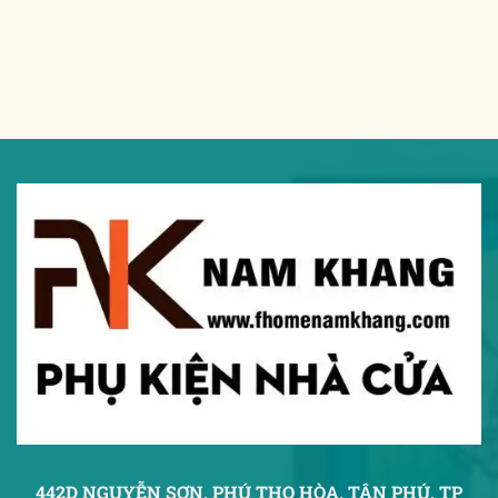
442D NGUYỄN SƠN, PHÚ THỌ HÒA,
TÂN PHÚ, TP