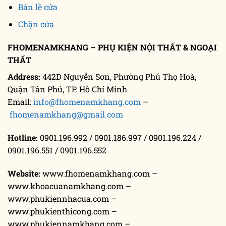
Bản lề cửa
Chặn cửa
FHOMENAMKHANG – PHỤ KIỆN NỘI THẤT & NGOẠI
THẤT
Address:
442D Nguyễn Sơn, Phường Phú Thọ Hoà,
Quận Tân Phú, TP. Hồ Chí Minh
Email:
info@fhomenamkhang.com
–
fhomenamkhang@gmail.com
Hotline:
0901.196.992 / 0901.186.997 / 0901.196.224 /
0901.196.551 / 0901.196.552
Website:
www.fhomenamkhang.com –
www.khoacuanamkhang.com –
www.phukiennhacua.com –
www.phukienthicong.com –
www.phukiennamkhang.com –