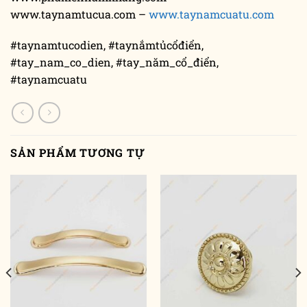
www.taynamtucua.com –
www.taynamcuatu.com
#taynamtucodien, #taynắmtủcổđiển,
#tay_nam_co_dien, #tay_năm_cổ_điển,
#taynamcuatu
SẢN PHẨM TƯƠNG TỰ