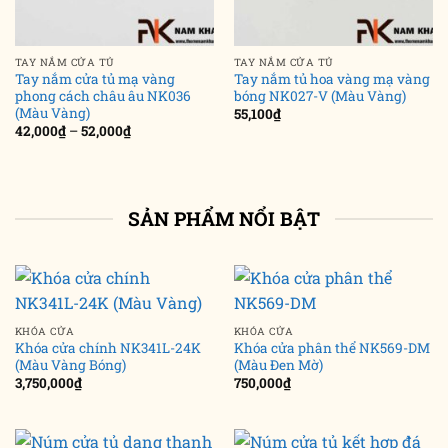
TAY NẮM CỬA TỦ
TAY NẮM CỬA TỦ
Tay nắm cửa tủ mạ vàng
Tay nắm tủ hoa vàng mạ vàng
phong cách châu âu NK036
bóng NK027-V (Màu Vàng)
(Màu Vàng)
55,100
₫
Khoảng
42,000
₫
–
52,000
₫
giá:
từ
42,000₫
đến
52,000₫
SẢN PHẨM NỔI BẬT
KHÓA CỬA
KHÓA CỬA
Khóa cửa chính NK341L-24K
Khóa cửa phân thể NK569-DM
(Màu Vàng Bóng)
(Màu Đen Mờ)
3,750,000
₫
750,000
₫