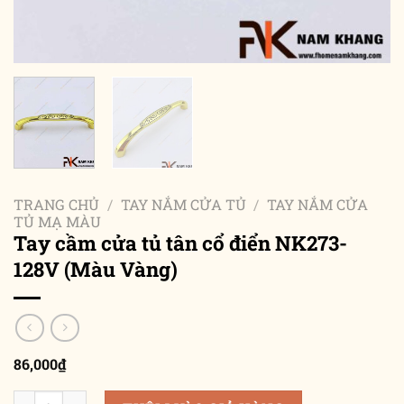
TRANG CHỦ
/
TAY NẮM CỬA TỦ
/
TAY NẮM CỬA
TỦ MẠ MÀU
Tay cầm cửa tủ tân cổ điển NK273-
128V (Màu Vàng)
86,000
₫
Tay cầm cửa tủ tân cổ điển NK273-128V (Màu Vàng) số lượng