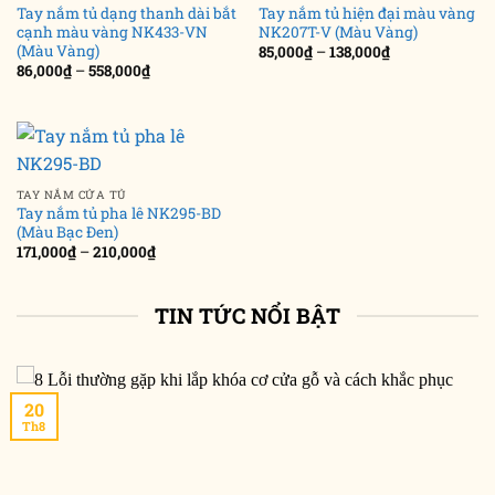
Tay nắm tủ dạng thanh dài bắt
Tay nắm tủ hiện đại màu vàng
cạnh màu vàng NK433-VN
NK207T-V (Màu Vàng)
(Màu Vàng)
Khoảng
85,000
₫
–
138,000
₫
giá:
Khoảng
86,000
₫
–
558,000
₫
từ
giá:
85,000₫
từ
đến
86,000₫
138,000₫
đến
558,000₫
TAY NẮM CỬA TỦ
Tay nắm tủ pha lê NK295-BD
(Màu Bạc Đen)
Khoảng
171,000
₫
–
210,000
₫
giá:
từ
171,000₫
đến
TIN TỨC NỔI BẬT
210,000₫
20
Th8