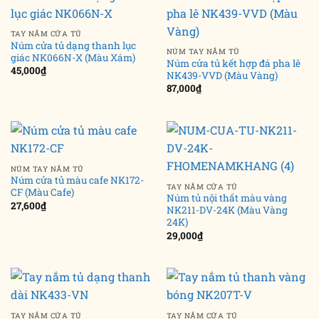
TAY NẮM CỬA TỦ
Núm cửa tủ dạng thanh lục
NÚM TAY NẮM TỦ
giác NK066N-X (Màu Xám)
Núm cửa tủ kết hợp đá pha lê
45,000
₫
NK439-VVD (Màu Vàng)
87,000
₫
NÚM TAY NẮM TỦ
Núm cửa tủ màu cafe NK172-
TAY NẮM CỬA TỦ
CF (Màu Cafe)
Núm tủ nội thất màu vàng
27,600
₫
NK211-DV-24K (Màu Vàng
24K)
29,000
₫
TAY NẮM CỬA TỦ
TAY NẮM CỬA TỦ