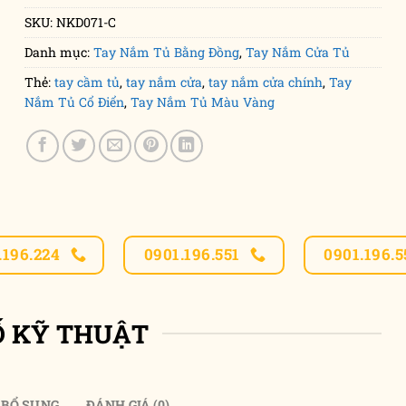
SKU:
NKD071-C
Danh mục:
Tay Nắm Tủ Bằng Đồng
,
Tay Nắm Cửa Tủ
Thẻ:
tay cầm tủ
,
tay nắm cửa
,
tay nắm cửa chính
,
Tay
Nắm Tủ Cổ Điển
,
Tay Nắm Tủ Màu Vàng
.196.224
0901.196.551
0901.196.5
Ố KỸ THUẬT
 BỔ SUNG
ĐÁNH GIÁ (0)