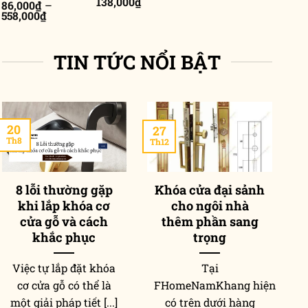
Khoảng
138,000
₫
86,000
₫
–
từ
giá:
Khoảng
558,000
₫
171,000₫
từ
giá:
đến
85,000₫
từ
210,000₫
đến
86,000₫
138,000₫
TIN TỨC NỔI BẬT
đến
558,000₫
20
27
2
Th8
Th12
Th
8 lỗi thường gặp
Khóa cửa đại sảnh
khi lắp khóa cơ
cho ngôi nhà
p
cửa gỗ và cách
thêm phần sang
khắc phục
trọng
Việc tự lắp đặt khóa
Tại
T
cơ cửa gỗ có thể là
FHomeNamKhang hiện
một giải pháp tiết [...]
có trên dưới hàng