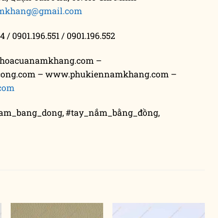
mkhang@gmail.com
4 / 0901.196.551 / 0901.196.552
hoacuanamkhang.com –
cong.com – www.phukiennamkhang.com –
com
nam_bang_dong, #tay_nắm_bằng_đồng,