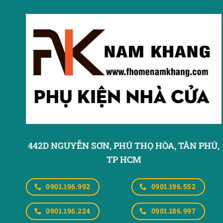
442D NGUYỄN SƠN, PHÚ THỌ HÒA,
TÂN PHÚ,
TP HCM
0901.196.992
0901.196.552
0901.196.224
0901.186.997