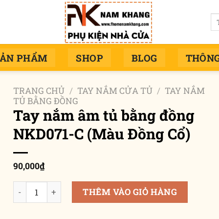
Tì
ki
SẢN PHẨM
SHOP
BLOG
THÔNG
TRANG CHỦ
/
TAY NẮM CỬA TỦ
/
TAY NẮM
TỦ BẰNG ĐỒNG
Tay nắm âm tủ bằng đồng
NKD071-C (Màu Đồng Cổ)
90,000
₫
Tay nắm âm tủ bằng đồng NKD071-C (Màu Đồng Cổ) số 
THÊM VÀO GIỎ HÀNG