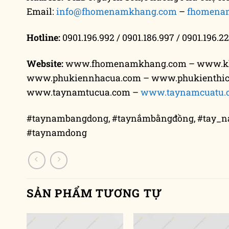
Email:
info@fhomenamkhang.com
–
fhomena
Hotline:
0901.196.992 / 0901.186.997 / 0901.196.22
Website:
www.fhomenamkhang.com – www.k
www.phukiennhacua.com – www.phukienthi
www.taynamtucua.com –
www.taynamcuatu.
#taynambangdong, #taynắmbằngđồng, #tay_
#taynamdong
SẢN PHẨM TƯƠNG TỰ