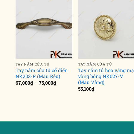
TAY NẮM CỬA TỦ
TAY NẮM CỬA TỦ
Tay nắm cửa tủ cổ điển
Tay nắm tủ hoa vàng mạ
NK203-R (Màu Rêu)
vàng bóng NK027-V
(Màu Vàng)
Khoảng
67,000
₫
–
75,000
₫
giá:
55,100
₫
từ
67,000₫
đến
75,000₫