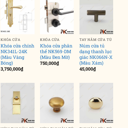
KHÓA CỬA
KHÓA CỬA
TAY NẮM CỬA TỦ
Khóa cửa chính
Khóa cửa phân
Núm cửa tủ
NK341L-24K
thể NK569-DM
dạng thanh lục
(Màu Vàng
(Màu Đen Mờ)
giác NK066N-X
Bóng)
(Màu Xám)
750,000
₫
3,750,000
₫
45,000
₫