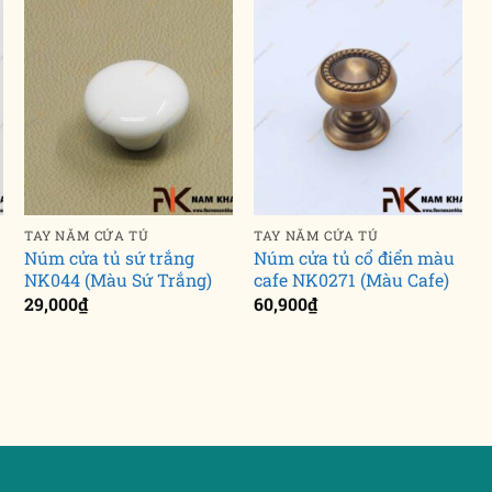
TAY NẮM CỬA TỦ
TAY NẮM CỬA TỦ
Núm cửa tủ sứ trắng
Núm cửa tủ cổ điển màu
NK044 (Màu Sứ Trắng)
cafe NK0271 (Màu Cafe)
29,000
₫
60,900
₫