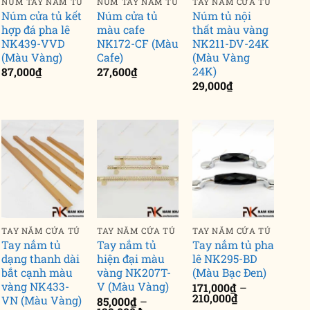
NÚM TAY NẮM TỦ
NÚM TAY NẮM TỦ
TAY NẮM CỬA TỦ
Núm cửa tủ kết
Núm cửa tủ
Núm tủ nội
hợp đá pha lê
màu cafe
thất màu vàng
NK439-VVD
NK172-CF (Màu
NK211-DV-24K
(Màu Vàng)
Cafe)
(Màu Vàng
24K)
87,000
₫
27,600
₫
29,000
₫
TAY NẮM CỬA TỦ
TAY NẮM CỬA TỦ
TAY NẮM CỬA TỦ
Tay nắm tủ
Tay nắm tủ
Tay nắm tủ pha
dạng thanh dài
hiện đại màu
lê NK295-BD
bắt cạnh màu
vàng NK207T-
(Màu Bạc Đen)
vàng NK433-
V (Màu Vàng)
171,000
₫
–
Khoảng
210,000
₫
VN (Màu Vàng)
85,000
₫
–
giá: