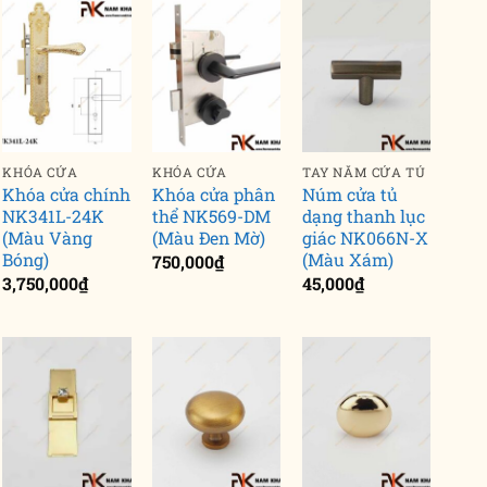
KHÓA CỬA
KHÓA CỬA
TAY NẮM CỬA TỦ
Khóa cửa chính
Khóa cửa phân
Núm cửa tủ
NK341L-24K
thể NK569-DM
dạng thanh lục
(Màu Vàng
(Màu Đen Mờ)
giác NK066N-X
Bóng)
(Màu Xám)
750,000
₫
3,750,000
₫
45,000
₫