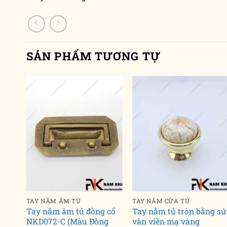
SẢN PHẨM TƯƠNG TỰ
TAY NẮM ÂM TỦ
TAY NẮM CỬA TỦ
mạ
Tay nắm âm tủ đồng cổ
Tay nắm tủ tròn bằng sứ
ng)
NKD072-C (Màu Đồng
vân viền mạ vàng