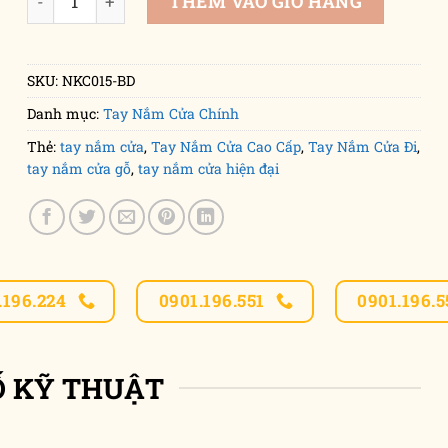
THÊM VÀO GIỎ HÀNG
SKU:
NKC015-BD
Danh mục:
Tay Nắm Cửa Chính
Thẻ:
tay nắm cửa
,
Tay Nắm Cửa Cao Cấp
,
Tay Nắm Cửa Đi
,
tay nắm cửa gỗ
,
tay nắm cửa hiện đại
.196.224
0901.196.551
0901.196.5
Ố KỸ THUẬT