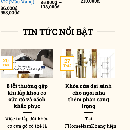
Khoảng
210,000
₫
VN (Màu Vàng)
85,000
₫
–
giá:
Khoảng
138,000
₫
86,000
₫
–
từ
giá:
Khoảng
558,000
₫
171,000₫
từ
giá:
đến
85,000₫
từ
210,000₫
đến
86,000₫
138,000₫
TIN TỨC NỔI BẬT
đến
558,000₫
20
27
2
Th8
Th12
Th
8 lỗi thường gặp
Khóa cửa đại sảnh
khi lắp khóa cơ
cho ngôi nhà
p
cửa gỗ và cách
thêm phần sang
khắc phục
trọng
Việc tự lắp đặt khóa
Tại
T
cơ cửa gỗ có thể là
FHomeNamKhang hiện