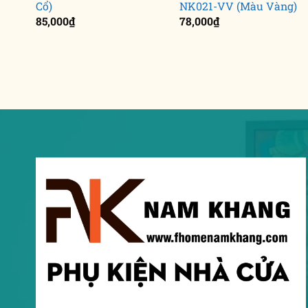
Cổ)
NK021-VV (Màu Vàng)
Khoảng
iá:
85,000
₫
78,000
₫
từ
176,000₫
đến
196,000₫