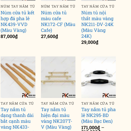
NÚM TAY NẮM TỦ
NÚM TAY NẮM TỦ
TAY NẮM CỬA TỦ
Núm cửa tủ kết
Núm cửa tủ
Núm tủ nội
hợp đá pha lê
màu cafe
thất màu vàng
NK439-VVD
NK172-CF (Màu
NK211-DV-24K
(Màu Vàng)
Cafe)
(Màu Vàng
24K)
87,000
₫
27,600
₫
29,000
₫
TAY NẮM CỬA TỦ
TAY NẮM CỬA TỦ
TAY NẮM CỬA TỦ
Tay nắm tủ
Tay nắm tủ
Tay nắm tủ pha
dạng thanh dài
hiện đại màu
lê NK295-BD
bắt cạnh màu
vàng NK207T-
(Màu Bạc Đen)
vàng NK433-
V (Màu Vàng)
171,000
₫
–