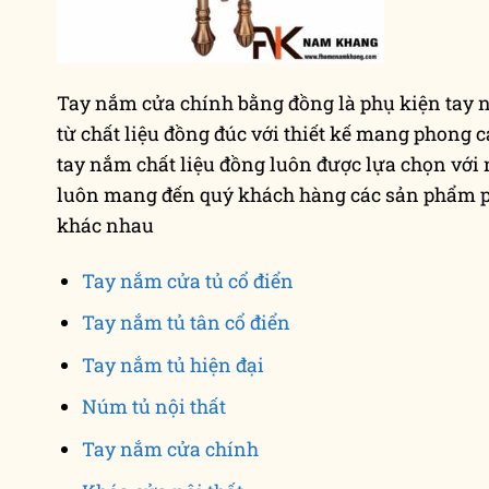
Tay nắm cửa chính bằng đồng là phụ kiện tay 
từ chất liệu đồng đúc với thiết kế mang phong c
tay nắm chất liệu đồng luôn được lựa chọn vớ
luôn mang đến quý khách hàng các sản phẩm ph
khác nhau
22
22
Th12
Th12
Tay nắm cửa tủ cổ điển
Khi khóa cửa âm
Khóa cửa tay nắm
Tay nắm tủ tân cổ điển
m
trở nên lạ lẫm
tròn nổi bật với
Tay nắm tủ hiện đại
trong thiết kế nội
phong cách hiện
thất 2021
đại
Núm tủ nội thất
Tại FhomeNamKhang nổi
Khóa cửa tay nắm
Tay nắm cửa chính
ội
bật lên một loại phụ
tròn hay còn gọi là