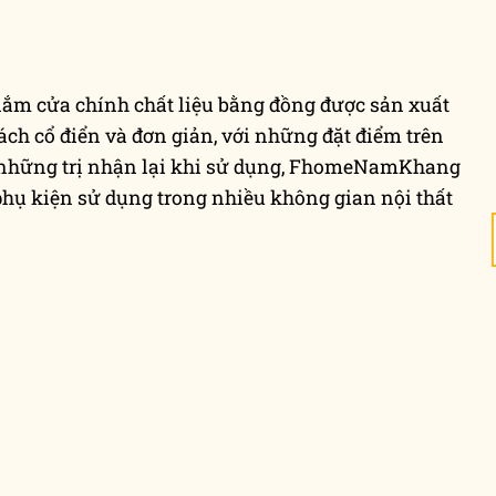
nắm cửa chính chất liệu bằng đồng được sản xuất
ách cổ điển và đơn giản, với những đặt điểm trên
i những trị nhận lại khi sử dụng, FhomeNamKhang
ụ kiện sử dụng trong nhiều không gian nội thất
22
22
Th12
Th12
Khóa cửa cao cấp
Khóa cửa tay gạt
điểm sáng trong
tự tin chinh phục
thiết kế nội thất
nhiều không gian
cửa
sống
Khóa cửa nhà bạn có
Khóa cửa nhà bạn
thật sự an toàn hay
thuộc loại khóa như