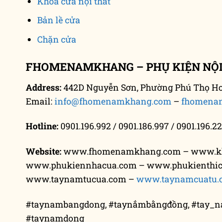
Khóa cửa nội thất
kiện nội thất mang
khóa cửa nắm đấm
tên khóa cửa âm
thiết kế [...]
Bản lề cửa
chuyên [...]
Chặn cửa
FHOMENAMKHANG – PHỤ KIỆN NỘI
Address:
442D Nguyễn Sơn, Phường Phú Thọ Hoà
Email:
info@fhomenamkhang.com
–
fhomena
Hotline:
0901.196.992 / 0901.186.997 / 0901.196.22
Website:
www.fhomenamkhang.com – www.k
www.phukiennhacua.com – www.phukienthi
www.taynamtucua.com –
www.taynamcuatu.
#taynambangdong, #taynắmbằngđồng, #tay_
#taynamdong