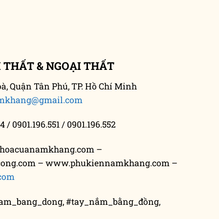
không? bạn có chắc
thế nào? Khóa cửa
chắn không [...]
tay gạt có [...]
 THẤT & NGOẠI THẤT
, Quận Tân Phú, TP. Hồ Chí Minh
mkhang@gmail.com
4 / 0901.196.551 / 0901.196.552
hoacuanamkhang.com –
cong.com – www.phukiennamkhang.com –
com
nam_bang_dong, #tay_nắm_bằng_đồng,