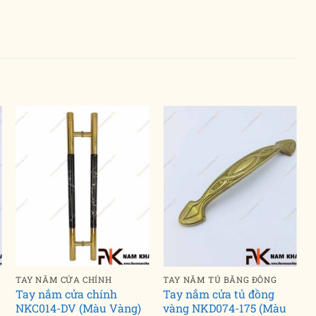
TAY NẮM CỬA CHÍNH
TAY NẮM TỦ BẰNG ĐỒNG
Tay nắm cửa chính
Tay nắm cửa tủ đồng
NKC014-DV (Màu Vàng)
vàng NKD074-175 (Màu