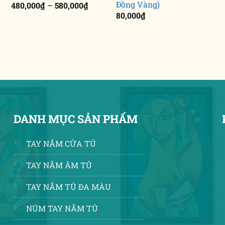
Đồng Vàng)
Khoảng
480,000
₫
–
580,000
₫
giá:
80,000
₫
1
từ
480,000₫
đến
580,000₫
DANH MỤC SẢN PHẨM
TAY NẮM CỬA TỦ
TAY NẮM ÂM TỦ
TAY NẮM TỦ ĐA MÀU
NÚM TAY NẮM TỦ