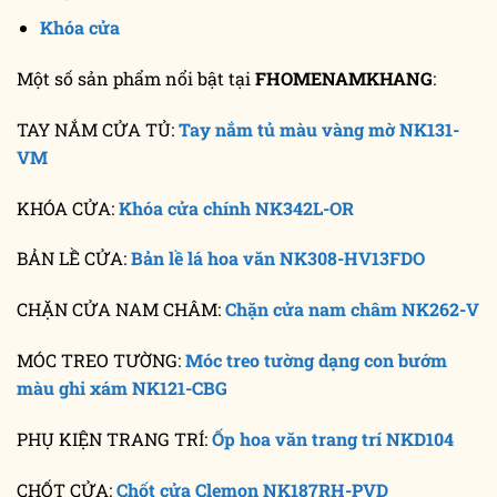
Khóa cửa
Một số sản phẩm nổi bật tại
FHOMENAMKHANG
:
TAY NẮM CỬA TỦ:
Tay nắm tủ màu vàng mờ NK131-
VM
KHÓA CỬA:
Khóa cửa chính NK342L-OR
BẢN LỀ CỬA:
Bản lề lá hoa văn NK308-HV13FDO
CHẶN CỬA NAM CHÂM:
Chặn cửa nam châm NK262-V
MÓC TREO TƯỜNG:
Móc treo tường dạng con bướm
màu ghi xám NK121-CBG
PHỤ KIỆN TRANG TRÍ:
Ốp hoa văn trang trí NKD104
CHỐT CỬA:
Chốt cửa Clemon NK187RH-PVD