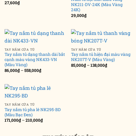
27,600
₫
NK211-DV-24K (Màu Vàng
24K)
29,000
₫
TAY NẮM CỬA TỦ
TAY NẮM CỬA TỦ
Tay nắm tủ dạng thanh dài bắt
Tay nắm tủ hiện đại màu vàng
cạnh màu vàng NK433-VN
NK207T-V (Màu Vàng)
(Màu Vàng)
Khoảng
85,000
₫
–
138,000
₫
giá:
Khoảng
86,000
₫
–
558,000
₫
từ
giá:
85,000₫
từ
đến
86,000₫
138,000₫
đến
558,000₫
TAY NẮM CỬA TỦ
Tay nắm tủ pha lê NK295-BD
(Màu Bạc Đen)
Khoảng
171,000
₫
–
210,000
₫
giá:
từ
171,000₫
đến