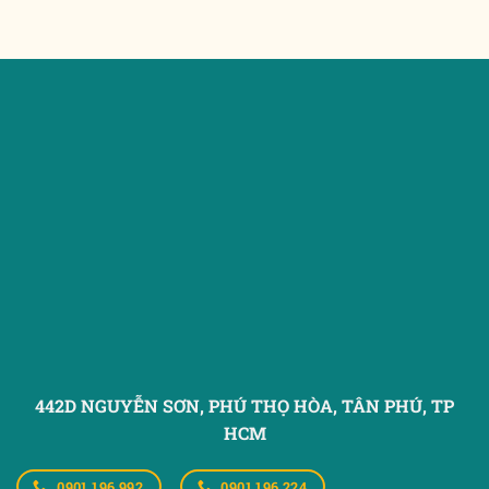
442D NGUYỄN SƠN, PHÚ THỌ HÒA,
TÂN PHÚ, TP
HCM
0901.196.992
0901.196.224