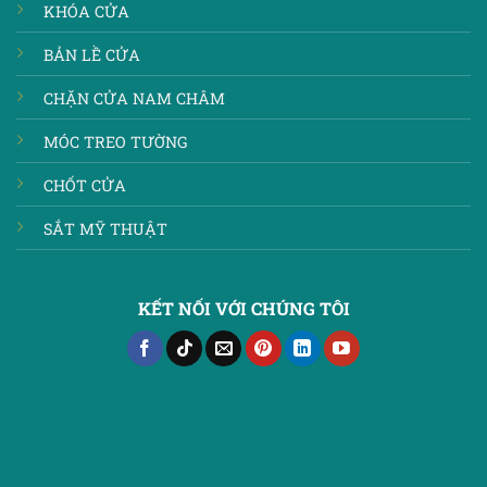
KHÓA CỬA
BẢN LỀ CỬA
CHẶN CỬA NAM CHÂM
MÓC TREO TƯỜNG
CHỐT CỬA
SẮT MỸ THUẬT
KẾT NỐI VỚI CHÚNG TÔI