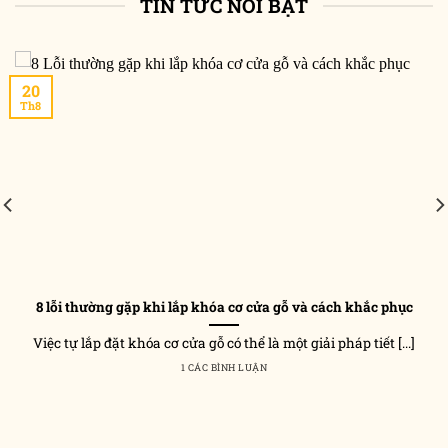
TIN TỨC NỔI BẬT
210,000₫
20
Th8
8 lỗi thường gặp khi lắp khóa cơ cửa gỗ và cách khắc phục
Việc tự lắp đặt khóa cơ cửa gỗ có thể là một giải pháp tiết [...]
1 CÁC BÌNH LUẬN