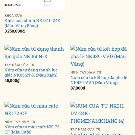
KHÓA CỬA
Khóa cửa chính NK341L-24K
(Màu Vàng Bóng)
3,750,000
₫
TAY NẮM CỬA TỦ
Núm cửa tủ dạng thanh lục
NÚM TAY NẮM TỦ
giác NK066N-X (Màu Xám)
Núm cửa tủ kết hợp đá pha lê
45,000
₫
NK439-VVD (Màu Vàng)
87,000
₫
NÚM TAY NẮM TỦ
Núm cửa tủ màu cafe NK172-
TAY NẮM CỬA TỦ
CF (Màu Cafe)
Núm tủ nội thất màu vàng