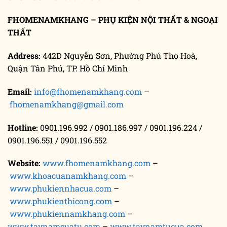
FHOMENAMKHANG – PH
Ụ
KI
Ệ
N N
Ộ
I TH
Ấ
T & NGO
Ạ
I
TH
Ấ
T
Address:
442D Nguyễn Sơn, Phường Phú Thọ Hoà,
Quận Tân Phú, TP. Hồ Chí Minh
Email:
info@fhomenamkhang.com
–
fhomenamkhang@gmail.com
Hotline:
0901.196.992 / 0901.186.997 / 0901.196.224 /
0901.196.551 / 0901.196.552
Website:
www.fhomenamkhang.com
–
www.khoacuanamkhang.com
–
www.phukiennhacua.com
–
www.phukienthicong.com
–
www.phukiennamkhang.com
–
www.taynamcuatu.com
–
www.taynamtucua.com