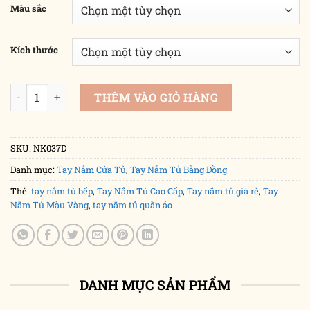
96,000₫
Màu sắc
đến
166,000₫
Kích thước
Tay nắm tủ cổ điển chất liệu đồng cao cấp NK037D số lượng
THÊM VÀO GIỎ HÀNG
SKU:
NK037D
Danh mục:
Tay Nắm Cửa Tủ
,
Tay Nắm Tủ Bằng Đồng
Thẻ:
tay nắm tủ bếp
,
Tay Nắm Tủ Cao Cấp
,
Tay nắm tủ giá rẻ
,
Tay
Nắm Tủ Màu Vàng
,
tay nắm tủ quần áo
DANH MỤC SẢN PHẨM