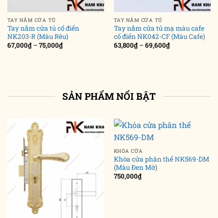
TAY NẮM CỬA TỦ
TAY NẮM CỬA TỦ
Tay nắm cửa tủ cổ điển
Tay nắm cửa tủ mạ màu cafe
NK203-R (Màu Rêu)
cổ điển NK042-CF (Màu Cafe)
Khoảng
Khoảng
67,000
₫
–
75,000
₫
63,800
₫
–
69,600
₫
giá:
giá:
từ
từ
67,000₫
63,800₫
đến
đến
75,000₫
69,600₫
SẢN PHẨM NỔI BẬT
KHÓA CỬA
Khóa cửa phân thể NK569-DM
(Màu Đen Mờ)
750,000
₫