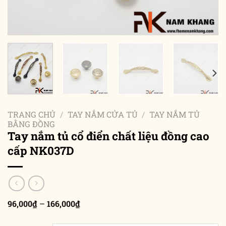
TRANG CHỦ
/
TAY NẮM CỬA TỦ
/
TAY NẮM TỦ
BẰNG ĐỒNG
Tay nắm tủ cổ điển chất liệu đồng cao
cấp NK037D
Khoảng
96,000
₫
–
166,000
₫
giá:
từ