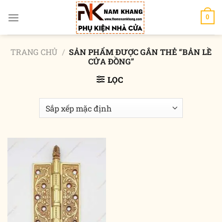
Chuyển
đến
0
nội
dung
TRANG CHỦ
/
SẢN PHẨM ĐƯỢC GẮN THẺ “BẢN LỀ
CỬA ĐỒNG”
LỌC