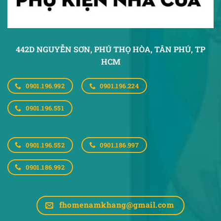
442D NGUYỄN SƠN, PHÚ THỌ HÒA,
TÂN PHÚ, TP
HCM
0901.196.992
0901.196.224
0901.196.551
0901.196.552
0901.186.997
0901.186.992
fhomenamkhang@gmail.com