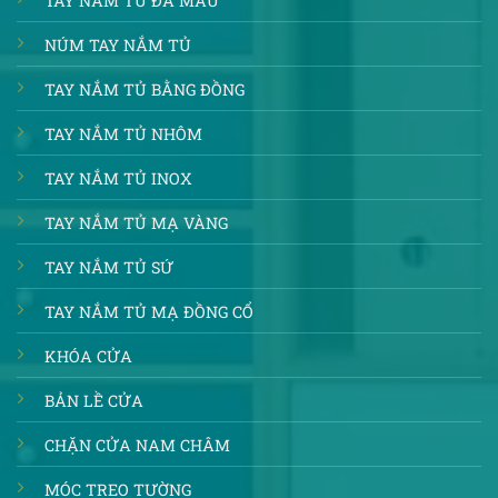
TAY NẮM TỦ ĐA MÀU
NÚM TAY NẮM TỦ
TAY NẮM TỦ BẰNG ĐỒNG
TAY NẮM TỦ NHÔM
TAY NẮM TỦ INOX
TAY NẮM TỦ MẠ VÀNG
TAY NẮM TỦ SỨ
TAY NẮM TỦ MẠ ĐỒNG CỔ
KHÓA CỬA
BẢN LỀ CỬA
CHẶN CỬA NAM CHÂM
MÓC TREO TƯỜNG