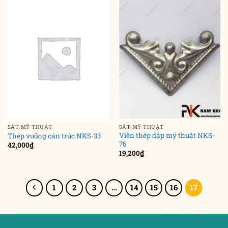
SẮT MỸ THUẬT
SẮT MỸ THUẬT
Viền thép dập mỹ thuật NKS-
Thép vuông cán trúc NKS-33
76
42,000
₫
19,200
₫
1
2
3
…
14
15
16
17