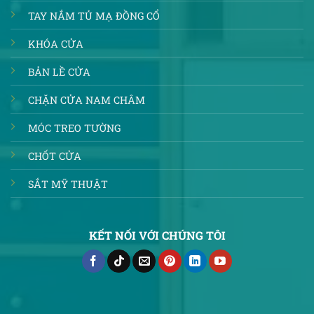
TAY NẮM TỦ MẠ ĐỒNG CỔ
KHÓA CỬA
BẢN LỀ CỬA
CHẶN CỬA NAM CHÂM
MÓC TREO TƯỜNG
CHỐT CỬA
SẮT MỸ THUẬT
KẾT NỐI VỚI CHÚNG TÔI