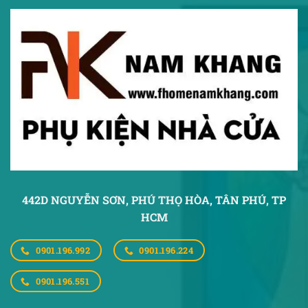
442D NGUYỄN SƠN, PHÚ THỌ HÒA,
TÂN PHÚ, TP
HCM
0901.196.992
0901.196.224
0901.196.551