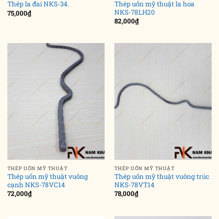
Thép uốn mỹ thuật la hoa
Thép la đai NKS-34.
NKS-78LH20
75,000
₫
82,000
₫
THÉP UỐN MỸ THUẬT
THÉP UỐN MỸ THUẬT
Thép uốn mỹ thuật vuông
Thép uốn mỹ thuật vuông trúc
cạnh NKS-78VC14
NKS-78VT14
72,000
₫
78,000
₫