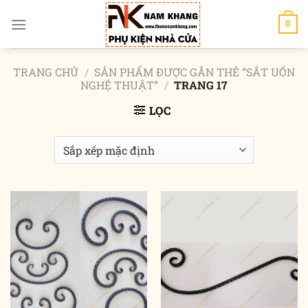
Chuyển
đến
0
nội
dung
TRANG CHỦ
/
SẢN PHẨM ĐƯỢC GẮN THẺ “SẮT UỐN
NGHỆ THUẬT”
/
TRANG 17
LỌC