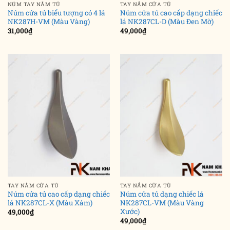
NÚM TAY NẮM TỦ
TAY NẮM CỬA TỦ
Núm cửa tủ biểu tượng cỏ 4 lá
Núm cửa tủ cao cấp dạng chiếc
NK287H-VM (Màu Vàng)
lá NK287CL-D (Màu Đen Mờ)
31,000
₫
49,000
₫
TAY NẮM CỬA TỦ
TAY NẮM CỬA TỦ
Núm cửa tủ cao cấp dạng chiếc
Núm cửa tủ dạng chiếc lá
lá NK287CL-X (Màu Xám)
NK287CL-VM (Màu Vàng
Xước)
49,000
₫
49,000
₫