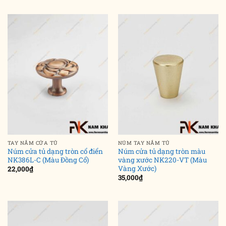
TAY NẮM CỬA TỦ
NÚM TAY NẮM TỦ
Núm cửa tủ dạng tròn cổ điển
Núm cửa tủ dạng tròn màu
NK386L-C (Màu Đồng Cổ)
vàng xước NK220-VT (Màu
Vàng Xước)
22,000
₫
35,000
₫