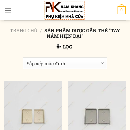
Chuyển
đến
0
nội
dung
TRANG CHỦ
/
SẢN PHẨM ĐƯỢC GẮN THẺ “TAY
NẮM HIỆN ĐẠI”
LỌC