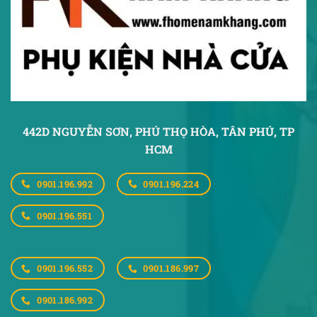
442D NGUYỄN SƠN, PHÚ THỌ HÒA,
TÂN PHÚ, TP
HCM
0901.196.992
0901.196.224
0901.196.551
0901.196.552
0901.186.997
0901.186.992