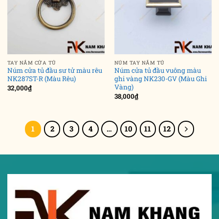
TAY NẮM CỬA TỦ
NÚM TAY NẮM TỦ
Núm cửa tủ đầu sư tử màu rêu
Núm cửa tủ đầu vuông màu
NK287ST-R (Màu Rêu)
ghi vàng NK230-GV (Màu Ghi
Vàng)
32,000
₫
38,000
₫
1
2
3
4
…
10
11
12