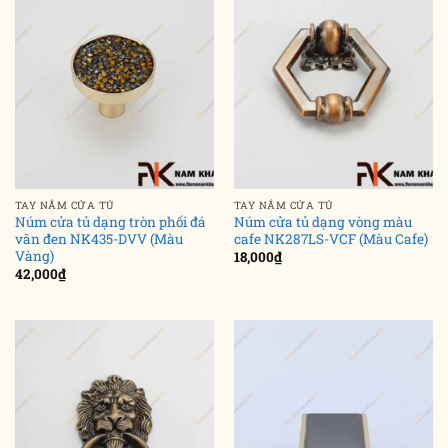
TAY NẮM CỬA TỦ
TAY NẮM CỬA TỦ
Núm cửa tủ dạng tròn phối đá
Núm cửa tủ dạng vòng màu
vân đen NK435-DVV (Màu
cafe NK287LS-VCF (Màu Cafe)
Vàng)
18,000
₫
42,000
₫