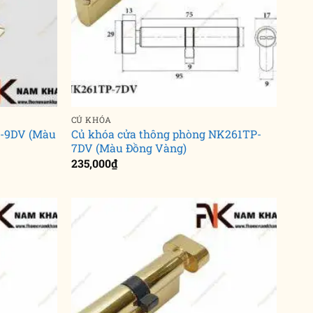
CỦ KHÓA
C-9DV (Màu
Củ khóa cửa thông phòng NK261TP-
7DV (Màu Đồng Vàng)
235,000
₫