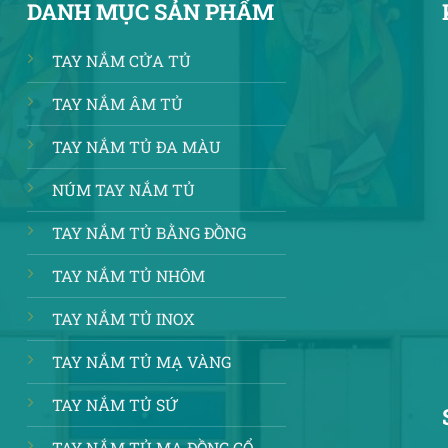
DANH MỤC SẢN PHẨM
TAY NẮM CỬA TỦ
TAY NẮM ÂM TỦ
TAY NẮM TỦ ĐA MÀU
NÚM TAY NẮM TỦ
TAY NẮM TỦ BẰNG ĐỒNG
TAY NẮM TỦ NHÔM
TAY NẮM TỦ INOX
TAY NẮM TỦ MẠ VÀNG
TAY NẮM TỦ SỨ
TAY NẮM TỦ MẠ ĐỒNG CỔ