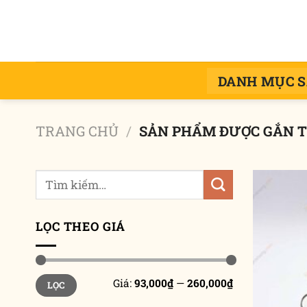
Chuyển
đến
nội
dung
DANH MỤC 
TRANG CHỦ
/
SẢN PHẨM ĐƯỢC GẮN T
Tìm
kiếm:
LỌC THEO GIÁ
Giá
Giá
Giá:
93,000₫
—
260,000₫
LỌC
tối
tối
thiểu
đa