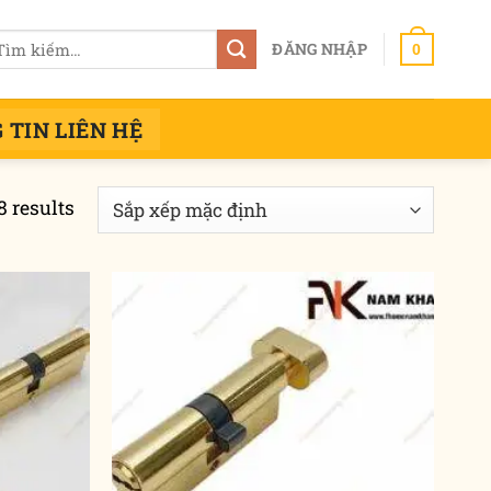
m
ĐĂNG NHẬP
0
ếm:
 TIN LIÊN HỆ
8 results