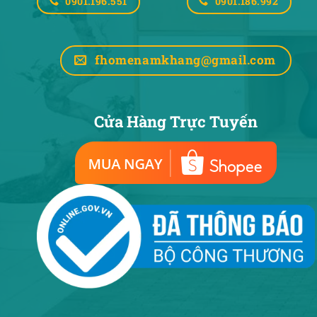
0901.196.551
0901.186.992
fhomenamkhang@gmail.com
Cửa Hàng Trực Tuyến