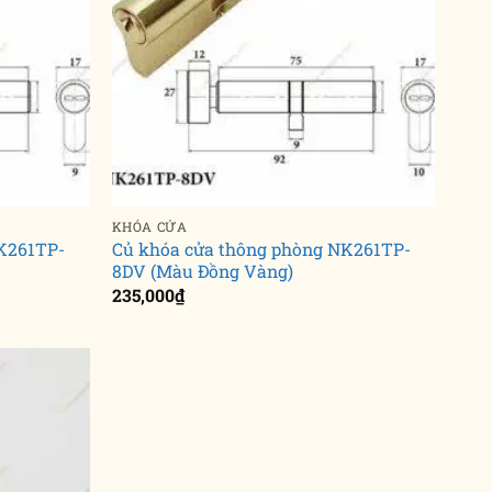
KHÓA CỬA
K261TP-
Củ khóa cửa thông phòng NK261TP-
8DV (Màu Đồng Vàng)
235,000
₫