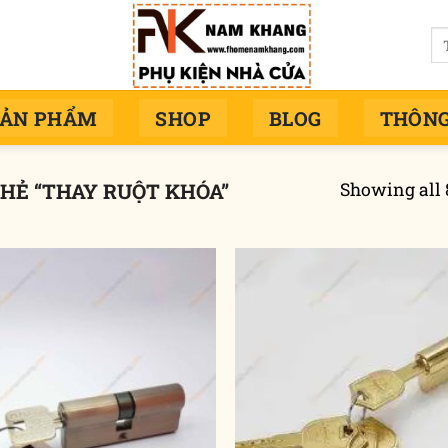
Tì
ki
SẢN PHẨM
SHOP
BLOG
THÔNG
Showing all 
HẺ “THAY RUỘT KHÓA”