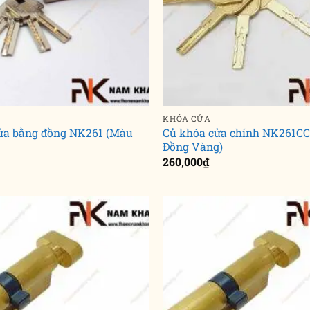
KHÓA CỬA
ửa bằng đồng NK261 (Màu
Củ khóa cửa chính NK261C
Đồng Vàng)
260,000
₫