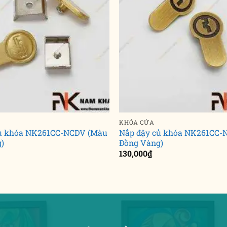
KHÓA CỬA
củ khóa NK261CC-NCDV (Màu
Nắp đậy củ khóa NK261CC-
)
Đồng Vàng)
130,000
₫