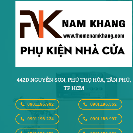
442D NGUYỄN SƠN, PHÚ THỌ HÒA,
TÂN PHÚ,
TP HCM
0901.196.992
0901.196.552
0901.196.224
0901.186.997