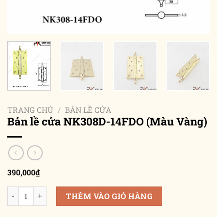
TRANG CHỦ
/
BẢN LỀ CỬA
Bản lề cửa NK308D-14FDO (Màu Vàng)
390,000
₫
Bản lề cửa NK308D-14FDO (Màu Vàng) số lượng
THÊM VÀO GIỎ HÀNG