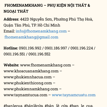
FHOMENAMKHANG – PHỤ KIỆN NỘI THẤT &
NGOẠI THẤT
Address:
442D Nguyễn Sơn, Phường Phú Thọ Hoà,
Quận Tân Phú, TP. Hồ Chí Minh
Email:
info@fhomenamkhang.com
–
fhomenamkhang@gmail.com
Hotline:
0901.196.992 / 0901.186.997 / 0901.196.224 /
0901.196.551 / 0901.196.552
Website:
www.fhomenamkhang.com –
www.khoacuanamkhang.com –
www.phukiennhacua.com –
www.phukienthicong.com –
www.phukiennamkhang.com –
www.taynamtucua.com –
www.taynamcuatu.com
#banlecua, #bảnlềcửa, #bản_lề_cửa, #ban_le_cua,