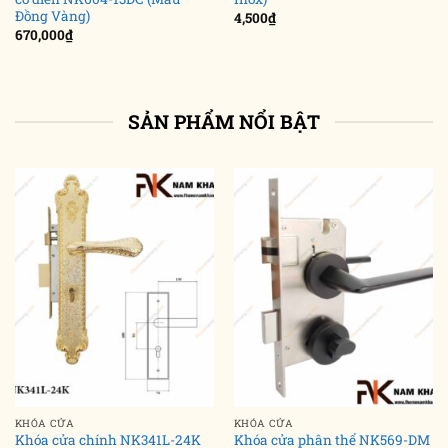
Đồng Vàng)
4,500
₫
670,000
₫
SẢN PHẨM NỔI BẬT
KHÓA CỬA
KHÓA CỬA
Khóa cửa chính NK341L-24K
Khóa cửa phân thể NK569-DM