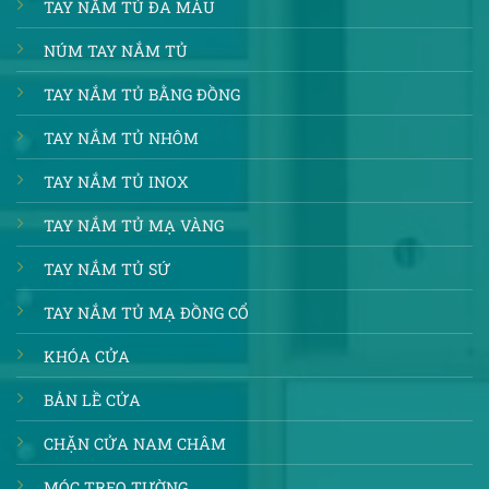
TAY NẮM TỦ ĐA MÀU
NÚM TAY NẮM TỦ
TAY NẮM TỦ BẰNG ĐỒNG
TAY NẮM TỦ NHÔM
TAY NẮM TỦ INOX
TAY NẮM TỦ MẠ VÀNG
TAY NẮM TỦ SỨ
TAY NẮM TỦ MẠ ĐỒNG CỔ
KHÓA CỬA
BẢN LỀ CỬA
CHẶN CỬA NAM CHÂM
MÓC TREO TƯỜNG