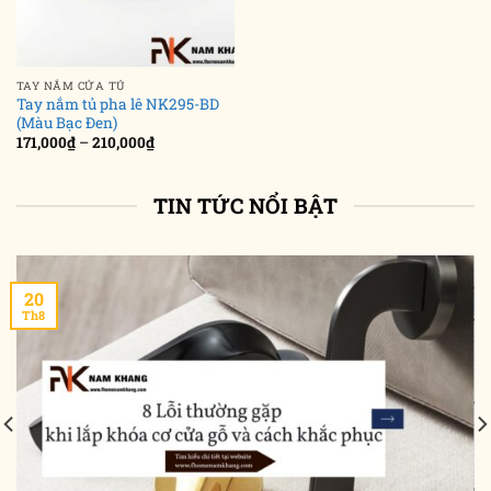
TAY NẮM CỬA TỦ
Tay nắm tủ pha lê NK295-BD
(Màu Bạc Đen)
Khoảng
171,000
₫
–
210,000
₫
giá:
từ
171,000₫
đến
TIN TỨC NỔI BẬT
210,000₫
20
Th8