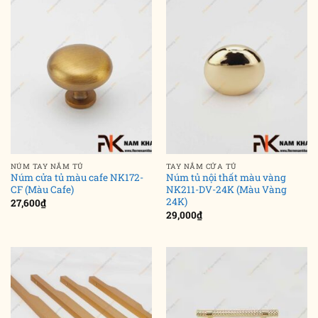
NÚM TAY NẮM TỦ
TAY NẮM CỬA TỦ
Núm cửa tủ màu cafe NK172-
Núm tủ nội thất màu vàng
CF (Màu Cafe)
NK211-DV-24K (Màu Vàng
24K)
27,600
₫
29,000
₫