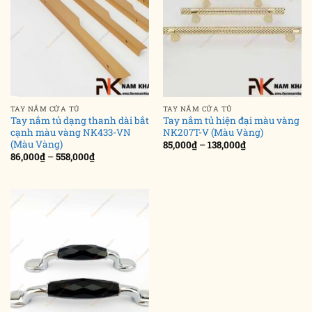
TAY NẮM CỬA TỦ
TAY NẮM CỬA TỦ
Tay nắm tủ dạng thanh dài bắt
Tay nắm tủ hiện đại màu vàng
cạnh màu vàng NK433-VN
NK207T-V (Màu Vàng)
(Màu Vàng)
Khoảng
85,000
₫
–
138,000
₫
giá:
Khoảng
86,000
₫
–
558,000
₫
từ
giá:
85,000₫
từ
đến
86,000₫
138,000₫
đến
558,000₫