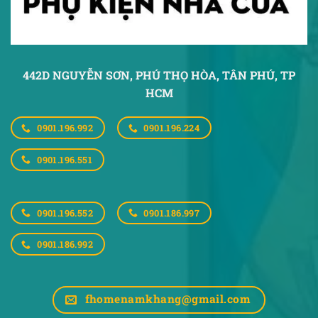
442D NGUYỄN SƠN, PHÚ THỌ HÒA,
TÂN PHÚ, TP
HCM
0901.196.992
0901.196.224
0901.196.551
0901.196.552
0901.186.997
0901.186.992
fhomenamkhang@gmail.com