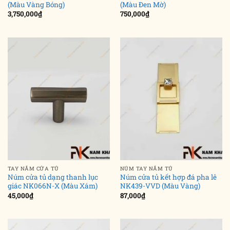
(Màu Vàng Bóng)
(Màu Đen Mờ)
3,750,000
₫
750,000
₫
TAY NẮM CỬA TỦ
NÚM TAY NẮM TỦ
Núm cửa tủ dạng thanh lục
Núm cửa tủ kết hợp đá pha lê
giác NK066N-X (Màu Xám)
NK439-VVD (Màu Vàng)
45,000
₫
87,000
₫