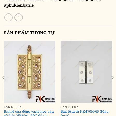
#phukienbanle
SẢN PHẨM TƯƠNG TỰ
BẢN LỀ CỬA
BẢN LỀ CỬA
Bản lề cửa đồng vàng hoa văn
Bản lề lá tủ NK470H-6F (Màu
cổ điển NK604-13DC (Màu
Inox)