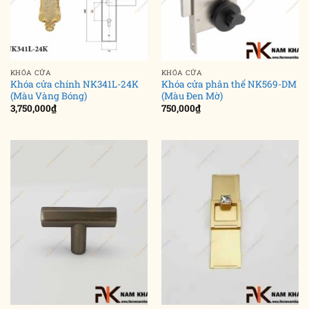
KHÓA CỬA
KHÓA CỬA
Khóa cửa chính NK341L-24K
Khóa cửa phân thể NK569-DM
(Màu Vàng Bóng)
(Màu Đen Mờ)
3,750,000
₫
750,000
₫