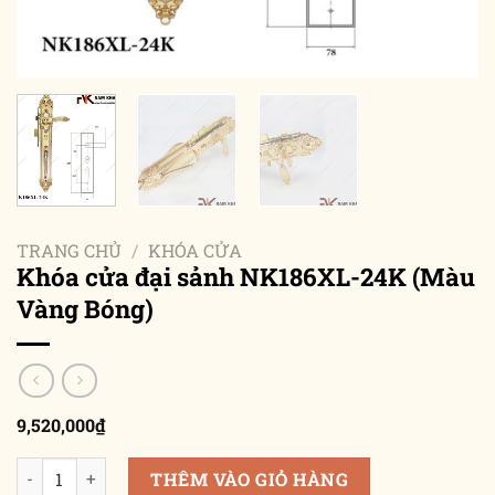
TRANG CHỦ
/
KHÓA CỬA
Khóa cửa đại sảnh NK186XL-24K (Màu
Vàng Bóng)
9,520,000
₫
Khóa cửa đại sảnh NK186XL-24K (Màu Vàng Bóng) số lượng
THÊM VÀO GIỎ HÀNG