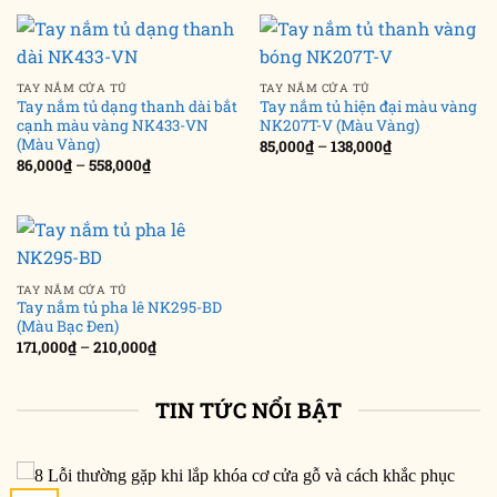
TAY NẮM CỬA TỦ
TAY NẮM CỬA TỦ
Tay nắm tủ dạng thanh dài bắt
Tay nắm tủ hiện đại màu vàng
cạnh màu vàng NK433-VN
NK207T-V (Màu Vàng)
(Màu Vàng)
Khoảng
85,000
₫
–
138,000
₫
giá:
Khoảng
86,000
₫
–
558,000
₫
từ
giá:
85,000₫
từ
đến
86,000₫
138,000₫
đến
558,000₫
TAY NẮM CỬA TỦ
Tay nắm tủ pha lê NK295-BD
(Màu Bạc Đen)
Khoảng
171,000
₫
–
210,000
₫
giá:
từ
171,000₫
đến
TIN TỨC NỔI BẬT
210,000₫