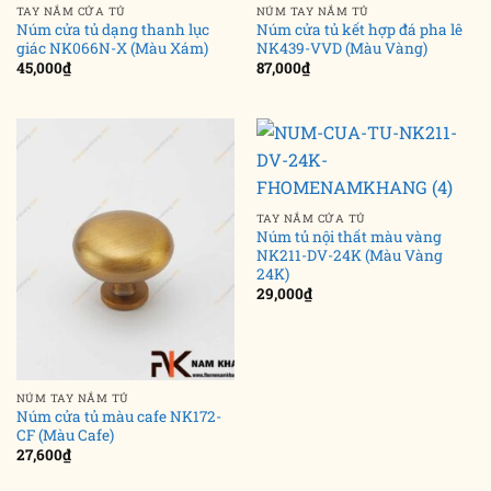
TAY NẮM CỬA TỦ
NÚM TAY NẮM TỦ
Núm cửa tủ dạng thanh lục
Núm cửa tủ kết hợp đá pha lê
giác NK066N-X (Màu Xám)
NK439-VVD (Màu Vàng)
45,000
₫
87,000
₫
TAY NẮM CỬA TỦ
Núm tủ nội thất màu vàng
NK211-DV-24K (Màu Vàng
24K)
29,000
₫
NÚM TAY NẮM TỦ
Núm cửa tủ màu cafe NK172-
CF (Màu Cafe)
27,600
₫