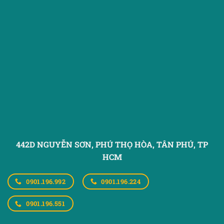
442D NGUYỄN SƠN, PHÚ THỌ HÒA,
TÂN PHÚ, TP
HCM
0901.196.992
0901.196.224
0901.196.551