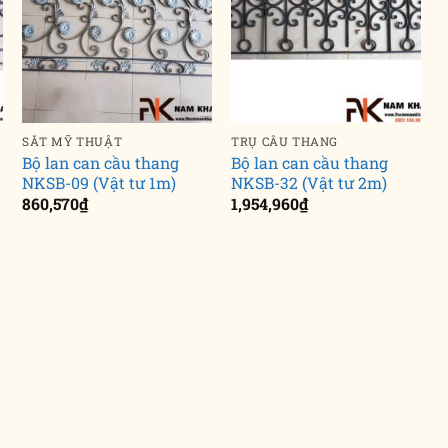
SẮT MỸ THUẬT
TRỤ CẦU THANG
Bộ lan can cầu thang
Bộ lan can cầu thang
NKSB-09 (Vật tư 1m)
NKSB-32 (Vật tư 2m)
860,570
₫
1,954,960
₫
1