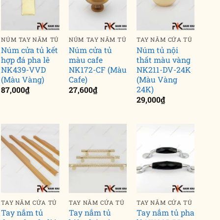
NÚM TAY NẮM TỦ
NÚM TAY NẮM TỦ
TAY NẮM CỬA TỦ
Núm cửa tủ kết
Núm cửa tủ
Núm tủ nội
hợp đá pha lê
màu cafe
thất màu vàng
NK439-VVD
NK172-CF (Màu
NK211-DV-24K
TRỤ CẦU THANG
TRỤ CẦU THANG
(Màu Vàng)
Cafe)
(Màu Vàng
Bộ lan can cầu thang
Bộ lan can cầu thang
Bộ l
24K)
NKSB-43
NKSB-11 (Vật tư 1m)
NKSB
87,000
₫
27,600
₫
29,000
₫
,891,720
₫
901,370
₫
1,66
TAY NẮM CỬA TỦ
TAY NẮM CỬA TỦ
TAY NẮM CỬA TỦ
Tay nắm tủ
Tay nắm tủ
Tay nắm tủ pha