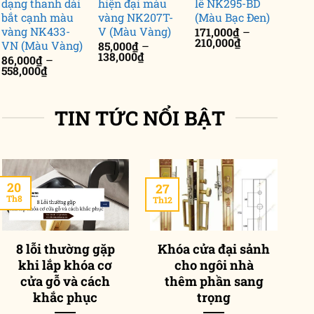
dạng thanh dài
hiện đại màu
lê NK295-BD
bắt cạnh màu
vàng NK207T-
(Màu Bạc Đen)
vàng NK433-
V (Màu Vàng)
171,000
₫
–
Khoảng
210,000
₫
VN (Màu Vàng)
85,000
₫
–
giá:
Khoảng
138,000
₫
86,000
₫
–
từ
giá:
Khoảng
558,000
₫
171,000₫
từ
giá:
đến
85,000₫
từ
210,000₫
đến
86,000₫
138,000₫
TIN TỨC NỔI BẬT
đến
558,000₫
20
27
2
Th8
Th12
Th
8 lỗi thường gặp
Khóa cửa đại sảnh
khi lắp khóa cơ
cho ngôi nhà
p
cửa gỗ và cách
thêm phần sang
khắc phục
trọng