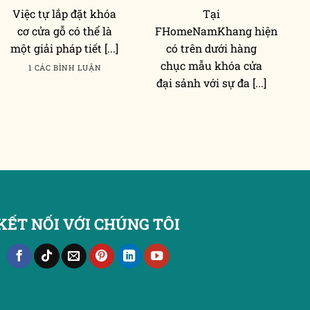
Việc tự lắp đặt khóa
Tại
T
cơ cửa gỗ có thể là
FHomeNamKhang hiện
một giải pháp tiết [...]
có trên dưới hàng
chục mẫu khóa cửa
1 CÁC BÌNH LUẬN
đại sảnh với sự đa [...]
KẾT NỐI VỚI CHÚNG TÔI