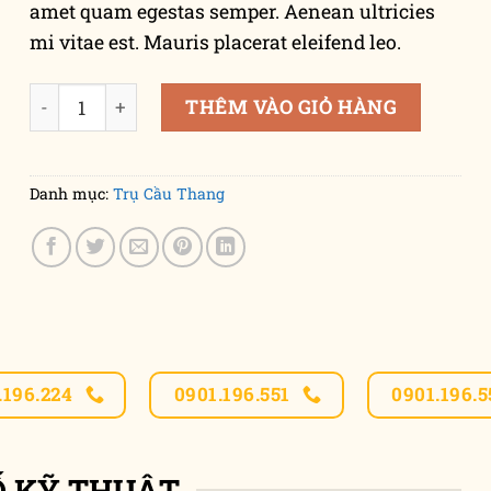
amet quam egestas semper. Aenean ultricies
mi vitae est. Mauris placerat eleifend leo.
Woo Album #2 số lượng
THÊM VÀO GIỎ HÀNG
Danh mục:
Trụ Cầu Thang
.196.224
0901.196.551
0901.196.5
Ố KỸ THUẬT