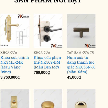
KHÓA CỬA
KHÓA CỬA
TAY NẮM CỬA TỦ
Khóa cửa chính
Khóa cửa phân
Núm cửa tủ
NK341L-24K
thể NK569-DM
dạng thanh lục
(Màu Vàng
(Màu Đen Mờ)
giác NK066N-X
Bóng)
(Màu Xám)
750,000
₫
3,750,000
₫
45,000
₫