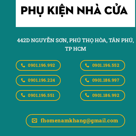
442D NGUYỄN SƠN, PHÚ THỌ HÒA,
TÂN PHÚ,
TP HCM
0901.196.992
0901.196.552
0901.196.224
0901.186.997
0901.196.551
0901.186.992
fhomenamkhang@gmail.com