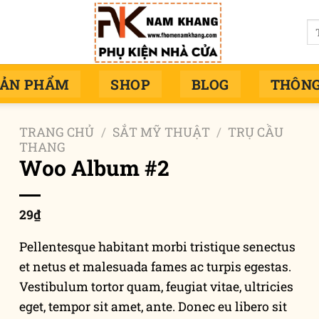
Tì
ki
SẢN PHẨM
SHOP
BLOG
THÔNG
TRANG CHỦ
/
SẮT MỸ THUẬT
/
TRỤ CẦU
THANG
Woo Album #2
29
₫
Pellentesque habitant morbi tristique senectus
et netus et malesuada fames ac turpis egestas.
Vestibulum tortor quam, feugiat vitae, ultricies
eget, tempor sit amet, ante. Donec eu libero sit