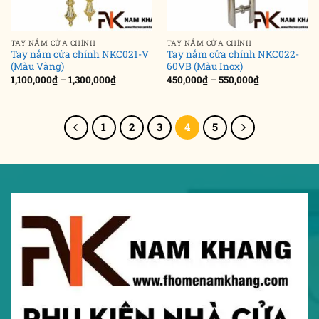
TAY NẮM CỬA CHÍNH
TAY NẮM CỬA CHÍNH
Tay nắm cửa chính NKC021-V
Tay nắm cửa chính NKC022-
(Màu Vàng)
60VB (Màu Inox)
Khoảng
Khoảng
1,100,000
₫
–
1,300,000
₫
450,000
₫
–
550,000
₫
giá:
giá:
từ
từ
1,100,000₫
450,000₫
đến
đến
1,300,000₫
550,000₫
1
2
3
4
5