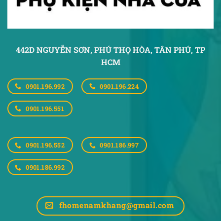
442D NGUYỄN SƠN, PHÚ THỌ HÒA,
TÂN PHÚ, TP
HCM
0901.196.992
0901.196.224
0901.196.551
0901.196.552
0901.186.997
0901.186.992
fhomenamkhang@gmail.com