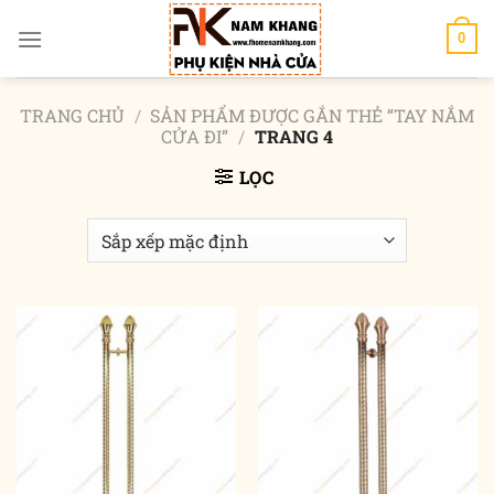
Chuyển
đến
0
nội
dung
TRANG CHỦ
/
SẢN PHẨM ĐƯỢC GẮN THẺ “TAY NẮM
CỬA ĐI”
/
TRANG 4
LỌC