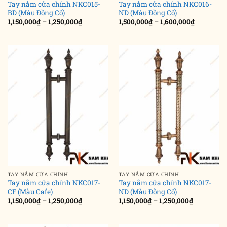
Tay nắm cửa chính NKC015-
Tay nắm cửa chính NKC016-
BD (Màu Đồng Cổ)
ND (Màu Đồng Cổ)
Khoảng
Khoảng
1,150,000
₫
–
1,250,000
₫
1,500,000
₫
–
1,600,000
₫
giá:
giá:
từ
từ
1,150,000₫
1,500,000
đến
đến
1,250,000₫
1,600,000
TAY NẮM CỬA CHÍNH
TAY NẮM CỬA CHÍNH
Tay nắm cửa chính NKC017-
Tay nắm cửa chính NKC017-
CF (Màu Cafe)
ND (Màu Đồng Cổ)
Khoảng
Khoảng
1,150,000
₫
–
1,250,000
₫
1,150,000
₫
–
1,250,000
₫
giá:
giá:
từ
từ
1,150,000₫
1,150,000₫
đến
đến