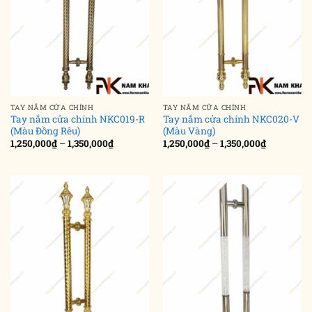
TAY NẮM CỬA CHÍNH
TAY NẮM CỬA CHÍNH
Tay nắm cửa chính NKC019-R
Tay nắm cửa chính NKC020-V
(Màu Đồng Rêu)
(Màu Vàng)
Khoảng
Khoảng
1,250,000
₫
–
1,350,000
₫
1,250,000
₫
–
1,350,000
₫
giá:
giá:
từ
từ
1,250,000₫
1,250,000₫
đến
đến
1,350,000₫
1,350,000₫