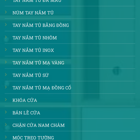
TAY NẮM TỦ ĐA MÀU
NÚM TAY NẮM TỦ
TAY NẮM TỦ BẰNG ĐỒNG
TAY NẮM TỦ NHÔM
TAY NẮM TỦ INOX
TAY NẮM TỦ MẠ VÀNG
TAY NẮM TỦ SỨ
TAY NẮM TỦ MẠ ĐỒNG CỔ
KHÓA CỬA
BẢN LỀ CỬA
CHẶN CỬA NAM CHÂM
MÓC TREO TƯỜNG