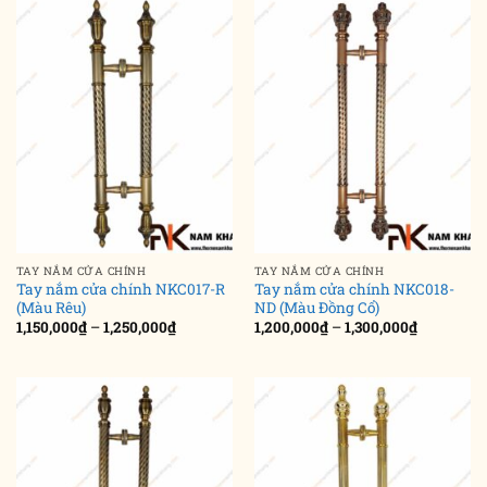
1,250,000₫
1,250,000₫
TAY NẮM CỬA CHÍNH
TAY NẮM CỬA CHÍNH
Tay nắm cửa chính NKC017-R
Tay nắm cửa chính NKC018-
(Màu Rêu)
ND (Màu Đồng Cổ)
Khoảng
Khoảng
1,150,000
₫
–
1,250,000
₫
1,200,000
₫
–
1,300,000
₫
giá:
giá:
từ
từ
1,150,000₫
1,200,000
đến
đến
1,250,000₫
1,300,000