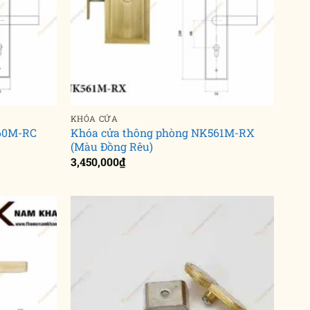
KHÓA CỬA
560M-RC
Khóa cửa thông phòng NK561M-RX
(Màu Đồng Rêu)
3,450,000
₫