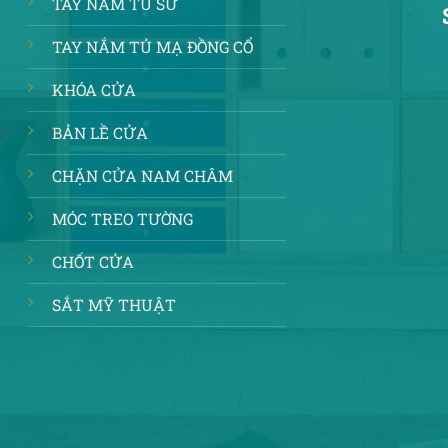
TAY NẮM TỦ SỨ
TAY NẮM TỦ MẠ ĐỒNG CỔ
KHÓA CỬA
BẢN LỀ CỬA
CHẶN CỬA NAM CHÂM
MÓC TREO TƯỜNG
CHỐT CỬA
SẮT MỸ THUẬT