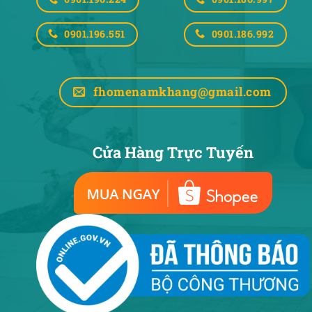
0901.196.551
0901.186.992
fhomenamkhang@gmail.com
Cửa Hàng Trực Tuyến