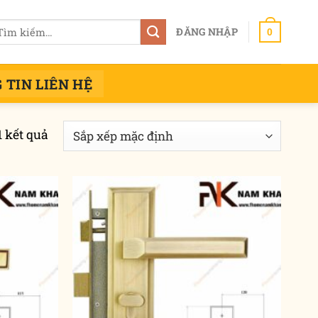
m
ĐĂNG NHẬP
0
ếm:
 TIN LIÊN HỆ
1 kết quả