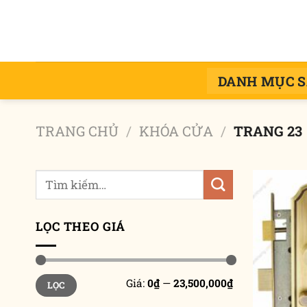
Chuyển
đến
nội
dung
DANH MỤC 
TRANG CHỦ
/
KHÓA CỬA
/
TRANG 23
Tìm
kiếm:
LỌC THEO GIÁ
Giá
Giá
Giá:
0₫
—
23,500,000₫
LỌC
tối
tối
thiểu
đa