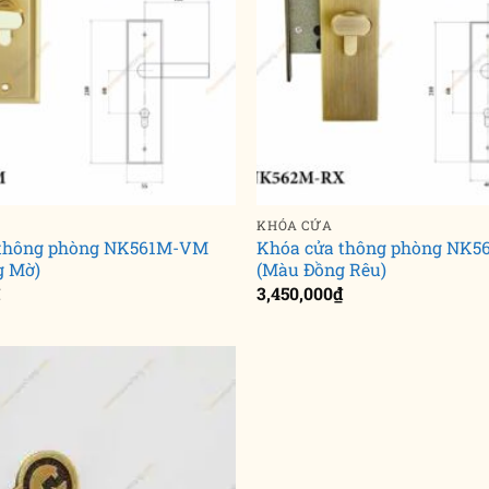
KHÓA CỬA
 thông phòng NK561M-VM
Khóa cửa thông phòng NK
g Mờ)
(Màu Đồng Rêu)
₫
3,450,000
₫