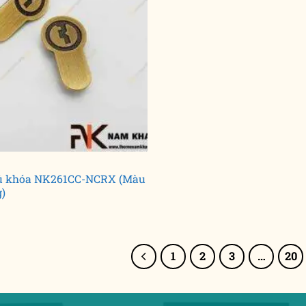
củ khóa NK261CC-NCRX (Màu
)
1
2
3
…
20