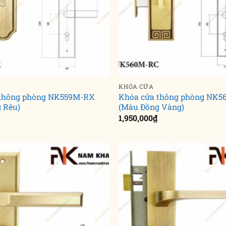
KHÓA CỬA
 thông phòng NK559M-RX
Khóa cửa thông phòng NK
 Rêu)
(Màu Đồng Vàng)
₫
1,950,000
₫