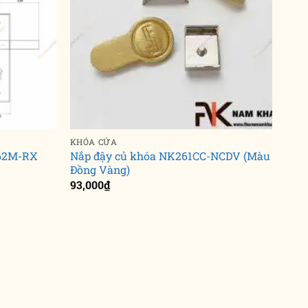
KHÓA CỬA
562M-RX
Nắp đậy củ khóa NK261CC-NCDV (Màu
Đồng Vàng)
93,000
₫