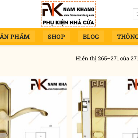
Tì
ki
SẢN PHẨM
SHOP
BLOG
THÔNG
Hiển thị 265–271 của 27