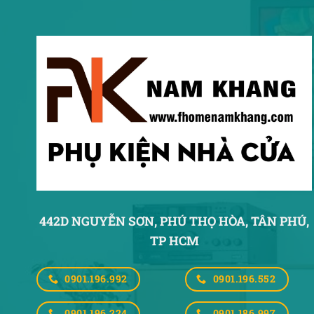
442D NGUYỄN SƠN, PHÚ THỌ HÒA,
TÂN PHÚ,
TP HCM
0901.196.992
0901.196.552
0901.196.224
0901.186.997