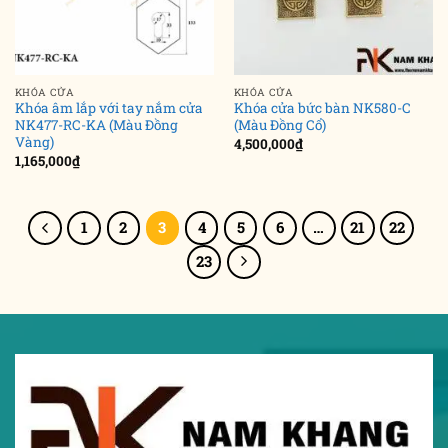
KHÓA CỬA
KHÓA CỬA
Khóa âm lắp với tay nắm cửa
Khóa cửa bức bàn NK580-C
NK477-RC-KA (Màu Đồng
(Màu Đồng Cổ)
Vàng)
4,500,000
₫
1,165,000
₫
1
2
3
4
5
6
…
21
22
23