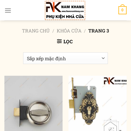
Chuyển
đến
0
nội
dung
TRANG CHỦ
/
KHÓA CỬA
/
TRANG 3
LỌC