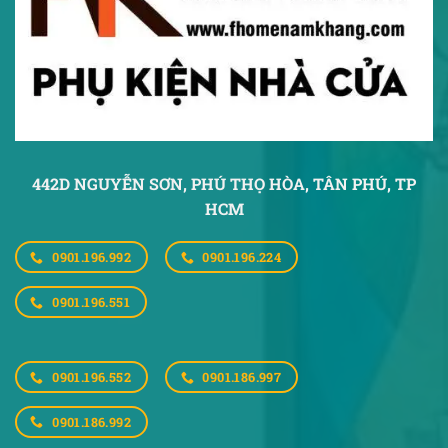
442D NGUYỄN SƠN, PHÚ THỌ HÒA,
TÂN PHÚ, TP
HCM
0901.196.992
0901.196.224
0901.196.551
0901.196.552
0901.186.997
0901.186.992