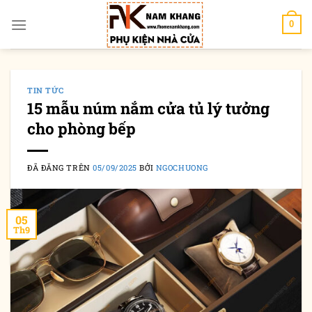
Chuyển
đến
0
nội
dung
TIN TỨC
15 mẫu núm nắm cửa tủ lý tưởng
cho phòng bếp
ĐÃ ĐĂNG TRÊN
05/09/2025
BỞI
NGOCHUONG
05
Th9