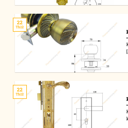
22
Th12
[
22
Th12