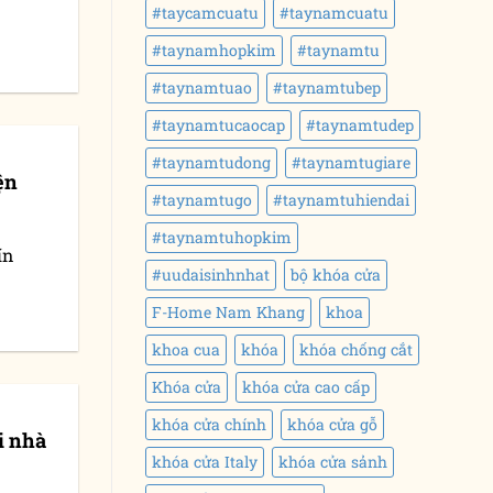
#taycamcuatu
#taynamcuatu
#taynamhopkim
#taynamtu
#taynamtuao
#taynamtubep
#taynamtucaocap
#taynamtudep
#taynamtudong
#taynamtugiare
ện
#taynamtugo
#taynamtuhiendai
#taynamtuhopkim
ín
#uudaisinhnhat
bộ khóa cửa
F-Home Nam Khang
khoa
khoa cua
khóa
khóa chống cắt
Khóa cửa
khóa cửa cao cấp
khóa cửa chính
khóa cửa gỗ
i nhà
khóa cửa Italy
khóa cửa sảnh