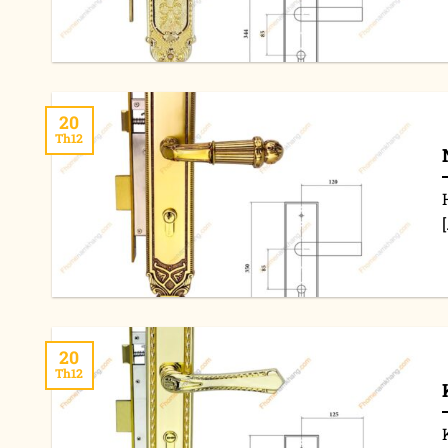
20
Th12
[
20
Th12