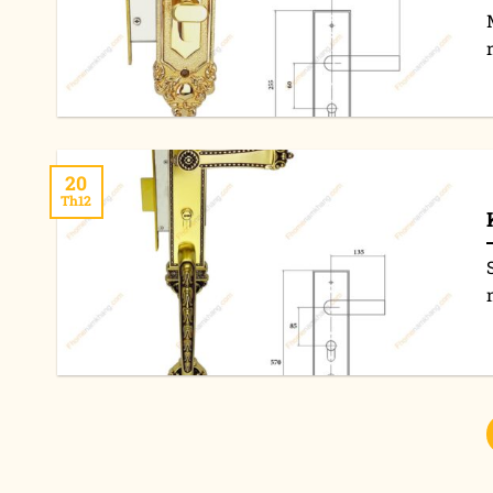
20
Th12
n