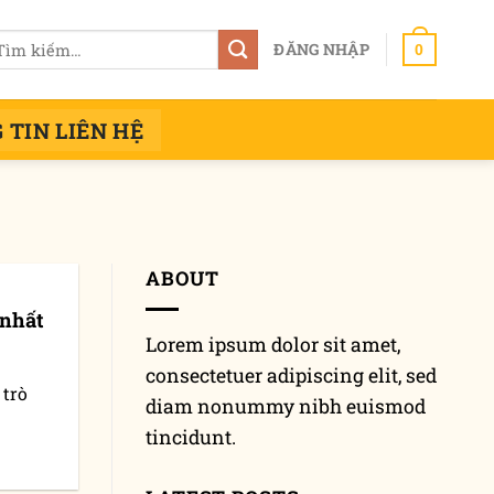
m
ĐĂNG NHẬP
0
ếm:
 TIN LIÊN HỆ
ABOUT
 nhất
Lorem ipsum dolor sit amet,
consectetuer adipiscing elit, sed
 trò
diam nonummy nibh euismod
tincidunt.