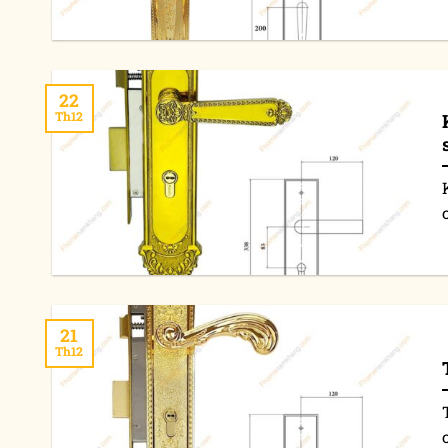
22
Th12
c
21
Th12
c