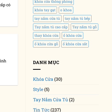
khóa cửa thông phòng
ấp có
khóa tay gạt
o khoa
tay nắm cửa tủ
tay nắm tủ bếp
Tay nắm tủ cao cấp
Tay nắm tủ gỗ
thay khóa cửa
ổ khóa cửa
ổ khóa cửa gỗ
ổ khóa cửa sắt
mình
DANH MỤC
Khóa Cửa
(30)
Style
(5)
Tay Nắm Cửa Tủ
(2)
Tin Tức
(237)