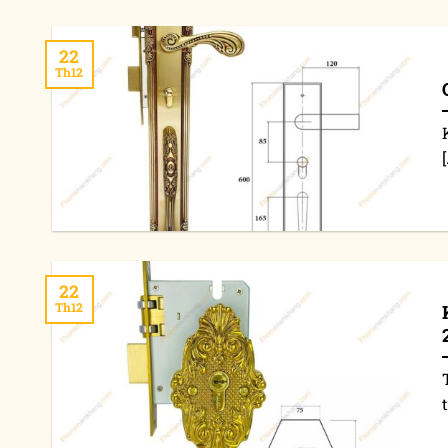
22
Th12
[
22
Th12