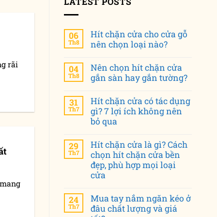
LATEST POSTS
Hít chặn cửa cho cửa gỗ
06
Th8
nên chọn loại nào?
g rãi
Nên chọn hít chặn cửa
04
Th8
gắn sàn hay gắn tường?
Hít chặn cửa có tác dụng
31
Th7
gì? 7 lợi ích không nên
bỏ qua
Hít chặn cửa là gì? Cách
29
ất
Th7
chọn hít chặn cửa bền
đẹp, phù hợp mọi loại
cửa
t mang
Mua tay nắm ngăn kéo ở
24
Th7
đâu chất lượng và giá