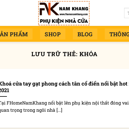
Tì
ki
SẢN PHẨM
SHOP
BLOG
THÔNG
LƯU TRỮ THẺ:
KHÓA
Khoá cửa tay gạt phong cách tân cổ điển nổi bật hot
2021
Tại FHomeNamKhang nổi bật lên phụ kiện nội thất đóng vai
quan trọng trong ngôi nhà [...]