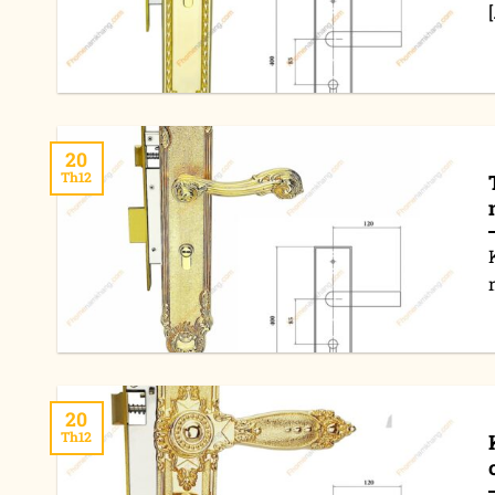
[
20
Th12
20
Th12