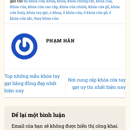
gắn thẻ
bộ khóa cửa
,
khóa
,
khoa
,
khóa chống cắt
,
khoa cua
,
Khóa cửa
,
khóa cửa cao cấp
,
khóa cửa chính
,
khóa cửa gỗ
,
khóa
cửa Italy
,
khóa tay gạt
,
o khoa
,
ổ khóa cửa
,
ổ khóa cửa gỗ
,
ổ
khóa cửa sắt
,
thay khóa cửa
.
PHẠM HÂN
Top những mẫu khóa tay
Nơi cung cấp khóa cửa tay
gạt bằng đồng đẹp nhất
gạt uy tín nhất hiện nay
hiện nay
Để lại một bình luận
Email của bạn sẽ không được hiển thị công khai.