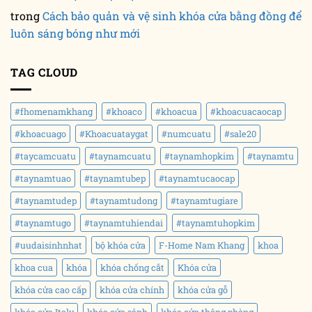
trong
Cách bảo quản và vệ sinh khóa cửa bằng đồng để
luôn sáng bóng như mới
TAG CLOUD
#fhomenamkhang
#khoaco
#khoacua
#khoacuacaocap
#khoacuago
#Khoacuataygat
#numcuatu
#sale20
#taycamcuatu
#taynamcuatu
#taynamhopkim
#taynamtu
#taynamtuao
#taynamtubep
#taynamtucaocap
#taynamtudep
#taynamtudong
#taynamtugiare
#taynamtugo
#taynamtuhiendai
#taynamtuhopkim
#uudaisinhnhat
bộ khóa cửa
F-Home Nam Khang
khoa
khoa cua
khóa
khóa chống cắt
Khóa cửa
khóa cửa cao cấp
khóa cửa chính
khóa cửa gỗ
khóa cửa Italy
khóa cửa sảnh
khóa cửa thông phòng