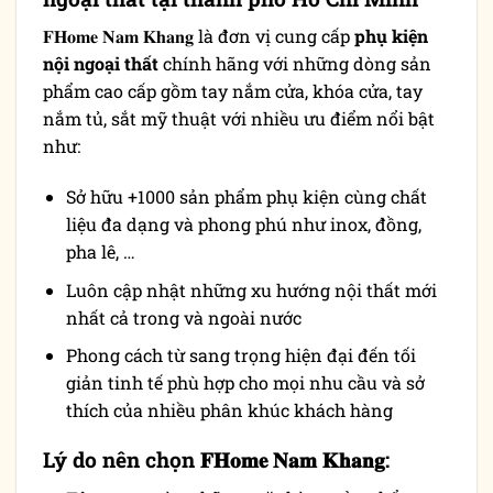
𝐅𝐇𝐨𝐦𝐞 𝐍𝐚𝐦 𝐊𝐡𝐚𝐧𝐠 là đơn vị cung cấp
phụ kiện
nội ngoại thất
chính hãng với những dòng sản
phẩm cao cấp gồm tay nắm cửa, khóa cửa, tay
nắm tủ, sắt mỹ thuật với nhiều ưu điểm nổi bật
như:
Sở hữu +1000 sản phẩm phụ kiện cùng chất
liệu đa dạng và phong phú như inox, đồng,
pha lê, …
Luôn cập nhật những xu hướng nội thất mới
nhất cả trong và ngoài nước
Phong cách từ sang trọng hiện đại đến tối
giản tinh tế phù hợp cho mọi nhu cầu và sở
thích của nhiều phân khúc khách hàng
Lý do nên chọn 𝐅𝐇𝐨𝐦𝐞 𝐍𝐚𝐦 𝐊𝐡𝐚𝐧𝐠: