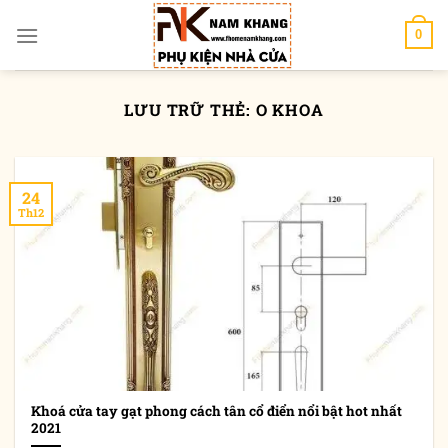
Chuyển
đến
0
nội
dung
LƯU TRỮ THẺ:
O KHOA
24
Th12
Khoá cửa tay gạt phong cách tân cổ điển nổi bật hot nhất
2021