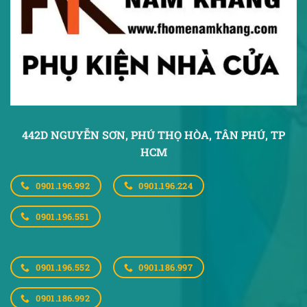
442D NGUYỄN SƠN, PHÚ THỌ HÒA,
TÂN PHÚ, TP
HCM
0901.196.992
0901.196.224
0901.196.551
0901.196.552
0901.186.997
0901.186.992