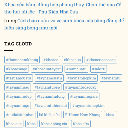
Khóa cửa bằng đồng hợp phong thủy: Chọn thế nào để
thu hút tài lộc - Phụ Kiện Nhà Cửa
trong
Cách bảo quản và vệ sinh khóa cửa bằng đồng để
luôn sáng bóng như mới
TAG CLOUD
#fhomenamkhang
#khoaco
#khoacua
#khoacuacaocap
#khoacuago
#Khoacuataygat
#numcuatu
#sale20
#taycamcuatu
#taynamcuatu
#taynamhopkim
#taynamtu
#taynamtuao
#taynamtubep
#taynamtucaocap
#taynamtudep
#taynamtudong
#taynamtugiare
#taynamtugo
#taynamtuhiendai
#taynamtuhopkim
#uudaisinhnhat
bộ khóa cửa
F-Home Nam Khang
khoa
khoa cua
khóa
khóa chống cắt
Khóa cửa