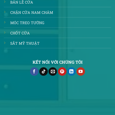
BẢN LỀ CỬA
CHẶN CỬA NAM CHÂM
MÓC TREO TƯỜNG
CHỐT CỬA
SẮT MỸ THUẬT
KẾT NỐI VỚI CHÚNG TÔI