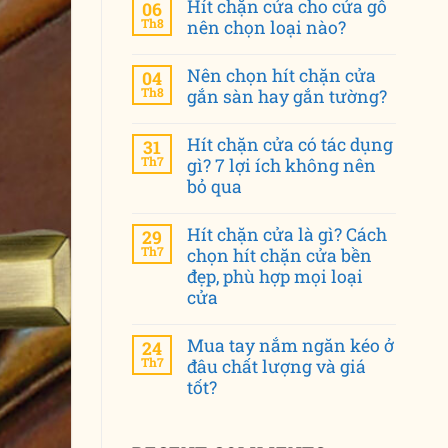
Hít chặn cửa cho cửa gỗ
06
Th8
nên chọn loại nào?
Nên chọn hít chặn cửa
04
Th8
gắn sàn hay gắn tường?
Hít chặn cửa có tác dụng
31
Th7
gì? 7 lợi ích không nên
bỏ qua
Hít chặn cửa là gì? Cách
29
Th7
chọn hít chặn cửa bền
đẹp, phù hợp mọi loại
cửa
Mua tay nắm ngăn kéo ở
24
Th7
đâu chất lượng và giá
tốt?