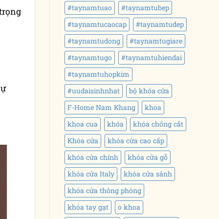
#taynamtuao
#taynamtubep
 trọng
#taynamtucaocap
#taynamtudep
#taynamtudong
#taynamtugiare
#taynamtugo
#taynamtuhiendai
#taynamtuhopkim
sự
#uudaisinhnhat
bộ khóa cửa
F-Home Nam Khang
khoa
khoa cua
khóa
khóa chống cắt
Khóa cửa
khóa cửa cao cấp
khóa cửa chính
khóa cửa gỗ
khóa cửa Italy
khóa cửa sảnh
khóa cửa thông phòng
khóa tay gạt
o khoa