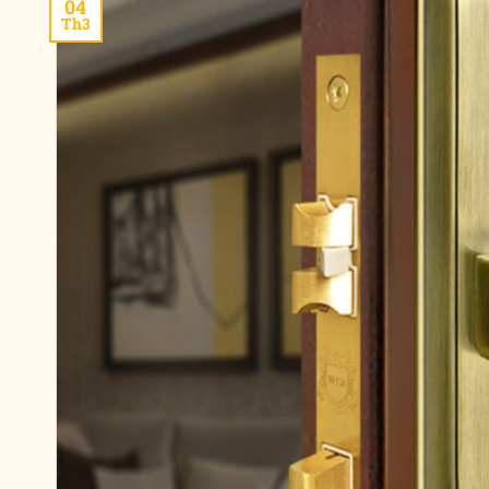
04
Th3