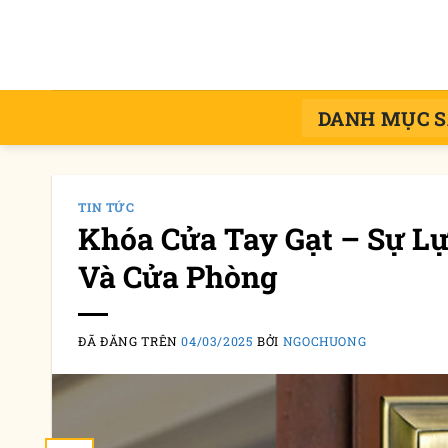
Chuyển
đến
nội
dung
DANH MỤC 
TIN TỨC
Khóa Cửa Tay Gạt – Sự L
Và Cửa Phòng
ĐÃ ĐĂNG TRÊN
04/03/2025
BỞI
NGOCHUONG