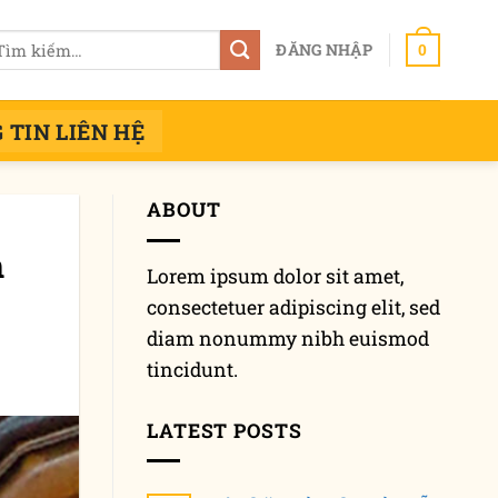
m
ĐĂNG NHẬP
0
ếm:
 TIN LIÊN HỆ
ABOUT
h
Lorem ipsum dolor sit amet,
consectetuer adipiscing elit, sed
diam nonummy nibh euismod
tincidunt.
LATEST POSTS