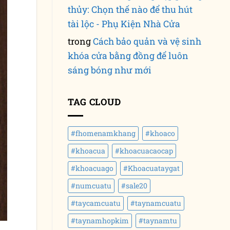
thủy: Chọn thế nào để thu hút
tài lộc - Phụ Kiện Nhà Cửa
trong
Cách bảo quản và vệ sinh
khóa cửa bằng đồng để luôn
sáng bóng như mới
TAG CLOUD
#fhomenamkhang
#khoaco
#khoacua
#khoacuacaocap
#khoacuago
#Khoacuataygat
#numcuatu
#sale20
#taycamcuatu
#taynamcuatu
#taynamhopkim
#taynamtu