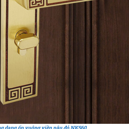
g dạng ốp vuông viền nâu đỏ NK560