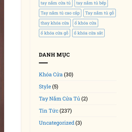
tay nắm cửa tủ
tay nắm tủ bếp
Tay nắm tủ cao cấp
Tay nắm tủ gỗ
thay khóa cửa
ổ khóa cửa
ổ khóa cửa gỗ
ổ khóa cửa sắt
DANH MỤC
Khóa Cửa
(30)
Style
(5)
Tay Nắm Cửa Tủ
(2)
Tin Tức
(237)
Uncategorized
(3)