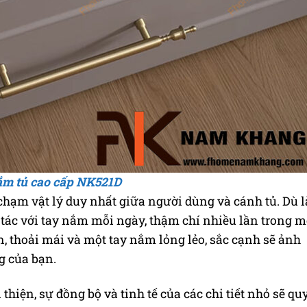
ắm tủ cao cấp NK521D
chạm vật lý duy nhất giữa người dùng và cánh tủ. Dù l
ng tác với tay nắm mỗi ngày, thậm chí nhiều lần trong m
n, thoải mái và một tay nắm lỏng lẻo, sắc cạnh sẽ ảnh
g của bạn.
thiện, sự đồng bộ và tinh tế của các chi tiết nhỏ sẽ qu