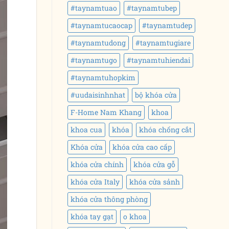
#taynamtuao
#taynamtubep
#taynamtucaocap
#taynamtudep
#taynamtudong
#taynamtugiare
#taynamtugo
#taynamtuhiendai
#taynamtuhopkim
#uudaisinhnhat
bộ khóa cửa
F-Home Nam Khang
khoa
khoa cua
khóa
khóa chống cắt
Khóa cửa
khóa cửa cao cấp
khóa cửa chính
khóa cửa gỗ
khóa cửa Italy
khóa cửa sảnh
khóa cửa thông phòng
khóa tay gạt
o khoa