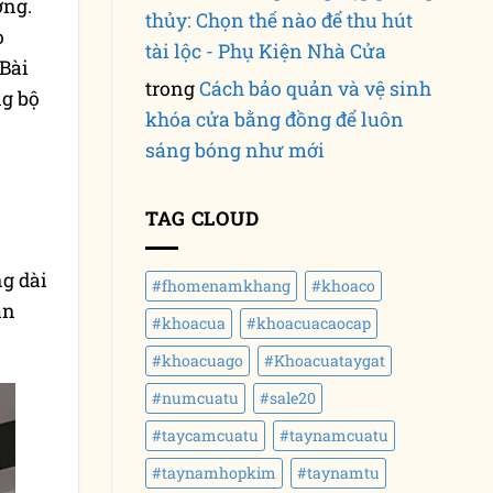
ợng.
thủy: Chọn thế nào để thu hút
o
tài lộc - Phụ Kiện Nhà Cửa
 Bài
trong
Cách bảo quản và vệ sinh
ng bộ
khóa cửa bằng đồng để luôn
sáng bóng như mới
TAG CLOUD
ng dài
#fhomenamkhang
#khoaco
ản
#khoacua
#khoacuacaocap
#khoacuago
#Khoacuataygat
#numcuatu
#sale20
#taycamcuatu
#taynamcuatu
#taynamhopkim
#taynamtu