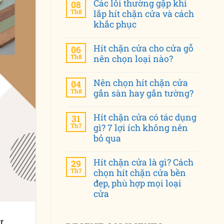
Các lỗi thường gặp khi
08
Th8
lắp hít chặn cửa và cách
khắc phục
Hít chặn cửa cho cửa gỗ
06
Th8
nên chọn loại nào?
Nên chọn hít chặn cửa
04
Th8
gắn sàn hay gắn tường?
Hít chặn cửa có tác dụng
31
Th7
gì? 7 lợi ích không nên
bỏ qua
Hít chặn cửa là gì? Cách
29
Th7
chọn hít chặn cửa bền
đẹp, phù hợp mọi loại
cửa
ư