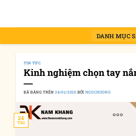
Chuyển
đến
nội
dung
DANH MỤC 
TIN TỨC
Kinh nghiệm chọn tay nắ
ĐÃ ĐĂNG TRÊN
24/01/2026
BỞI
NGOCHUONG
24
Th1