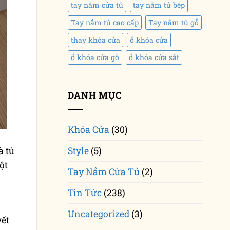
tay nắm cửa tủ
tay nắm tủ bếp
Tay nắm tủ cao cấp
Tay nắm tủ gỗ
thay khóa cửa
ổ khóa cửa
ổ khóa cửa gỗ
ổ khóa cửa sắt
DANH MỤC
Khóa Cửa
(30)
Style
(5)
à tủ
ột
Tay Nắm Cửa Tủ
(2)
Tin Tức
(238)
Uncategorized
(3)
yết