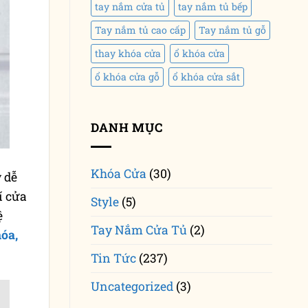
tay nắm cửa tủ
tay nắm tủ bếp
Tay nắm tủ cao cấp
Tay nắm tủ gỗ
thay khóa cửa
ổ khóa cửa
ổ khóa cửa gỗ
ổ khóa cửa sắt
DANH MỤC
Khóa Cửa
(30)
 dễ
í cửa
Style
(5)
ệ
Tay Nắm Cửa Tủ
(2)
hóa,
Tin Tức
(237)
Uncategorized
(3)