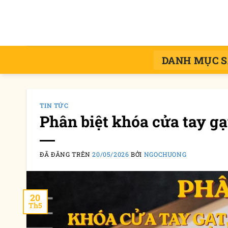
Chuyển
đến
nội
dung
DANH MỤC 
TIN TỨC
Phân biệt khóa cửa tay gạ
ĐÃ ĐĂNG TRÊN
20/05/2026
BỞI
NGOCHUONG
20
Th5