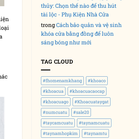
thủy: Chọn thế nào để thu hút
tài lộc - Phụ Kiện Nhà Cửa
hiện
trong
Cách bảo quản và vệ sinh
loại
khóa cửa bằng đồng để luôn
a
sáng bóng như mới
TAG CLOUD
hác
#fhomenamkhang
#khoaco
#khoacua
#khoacuacaocap
#khoacuago
#Khoacuataygat
#numcuatu
#sale20
#taycamcuatu
#taynamcuatu
#taynamhopkim
#taynamtu