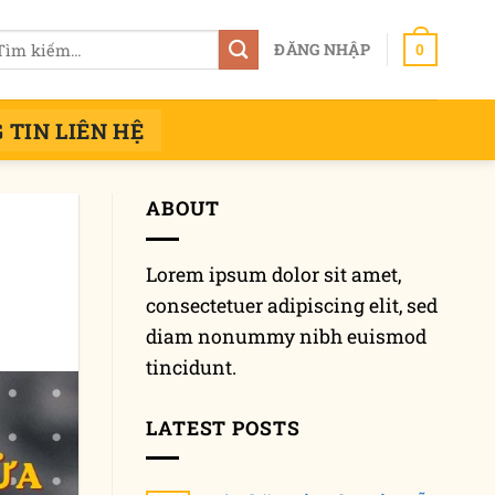
m
ĐĂNG NHẬP
0
ếm:
 TIN LIÊN HỆ
ABOUT
Lorem ipsum dolor sit amet,
consectetuer adipiscing elit, sed
diam nonummy nibh euismod
tincidunt.
LATEST POSTS