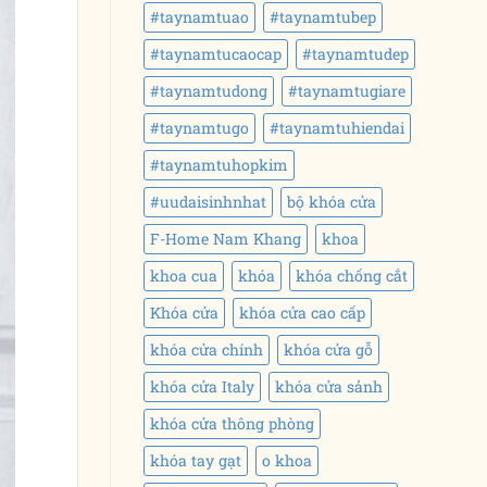
#taynamtuao
#taynamtubep
#taynamtucaocap
#taynamtudep
#taynamtudong
#taynamtugiare
#taynamtugo
#taynamtuhiendai
#taynamtuhopkim
#uudaisinhnhat
bộ khóa cửa
F-Home Nam Khang
khoa
khoa cua
khóa
khóa chống cắt
Khóa cửa
khóa cửa cao cấp
khóa cửa chính
khóa cửa gỗ
khóa cửa Italy
khóa cửa sảnh
khóa cửa thông phòng
khóa tay gạt
o khoa