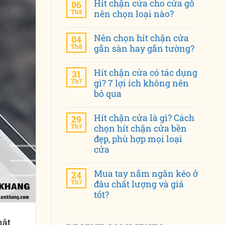
Hít chặn cửa cho cửa gỗ
06
Th8
nên chọn loại nào?
Nên chọn hít chặn cửa
04
Th8
gắn sàn hay gắn tường?
Hít chặn cửa có tác dụng
31
Th7
gì? 7 lợi ích không nên
bỏ qua
Hít chặn cửa là gì? Cách
29
Th7
chọn hít chặn cửa bền
đẹp, phù hợp mọi loại
cửa
Mua tay nắm ngăn kéo ở
24
Th7
đâu chất lượng và giá
tốt?
mật