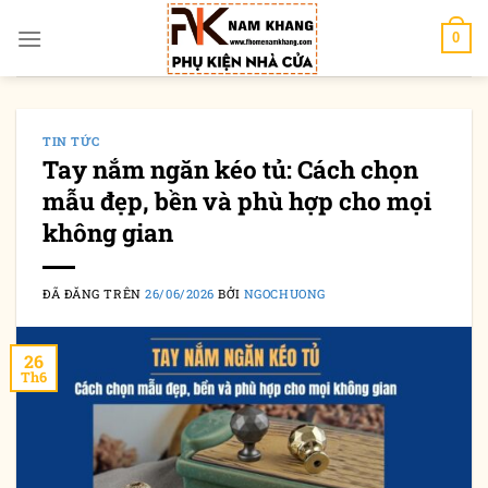
Chuyển
đến
0
nội
dung
TIN TỨC
Tay nắm ngăn kéo tủ: Cách chọn
mẫu đẹp, bền và phù hợp cho mọi
không gian
ĐÃ ĐĂNG TRÊN
26/06/2026
BỞI
NGOCHUONG
26
Th6