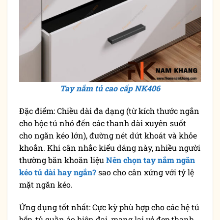
Tay nắm tủ cao cấp NK406
Đặc điểm: Chiều dài đa dạng (từ kích thước ngắn
cho hộc tủ nhỏ đến các thanh dài xuyên suốt
cho ngăn kéo lớn), đường nét dứt khoát và khỏe
khoắn. Khi cân nhắc kiểu dáng này, nhiều người
thường băn khoăn liệu
Nên chọn tay nắm ngăn
kéo tủ dài hay ngắn?
sao cho cân xứng với tỷ lệ
mặt ngăn kéo.
Ứng dụng tốt nhất: Cực kỳ phù hợp cho các hệ tủ
bếp, tủ quần áo hiện đại, mang lại vẻ đẹp thanh